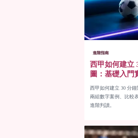
進階指南
西甲如何建立 
圖：基礎入門
西甲如何建立 30 
兩組數字案例、比較表
進階判讀。