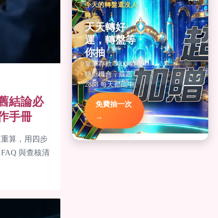
今天的轉盤還沒人
轉走
天天轉好
運，轉盤等
你抽
單筆存款 3000 就送
轉盤機會，最高
2888 每天都能中。
舊結論必
免費抽一次
作手冊
→
須重算，用四步
AQ 與查核清