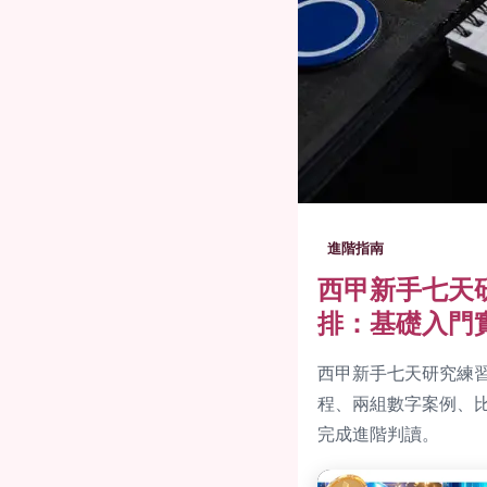
進階指南
西甲新手七天
排：基礎入門
西甲新手七天研究練
程、兩組數字案例、比
完成進階判讀。