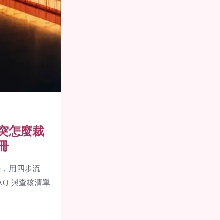
突怎麼裁
冊
決，用四步流
Q 與查核清單