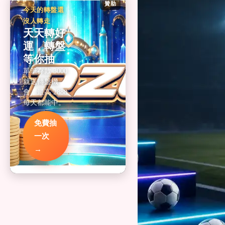
贊助
今天的轉盤還
沒人轉走
天天轉好
運，轉盤
等你抽
單筆存款 3000
就送轉盤機
會，最高 2888
每天都能中。
免費抽
一次
→