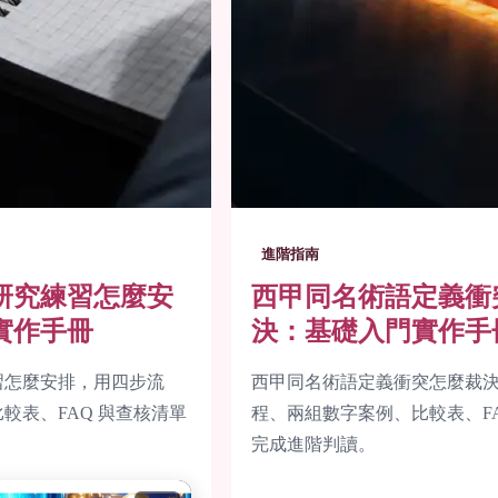
進階指南
研究練習怎麼安
西甲同名術語定義衝
實作手冊
決：基礎入門實作手
習怎麼安排，用四步流
西甲同名術語定義衝突怎麼裁
較表、FAQ 與查核清單
程、兩組數字案例、比較表、FA
完成進階判讀。