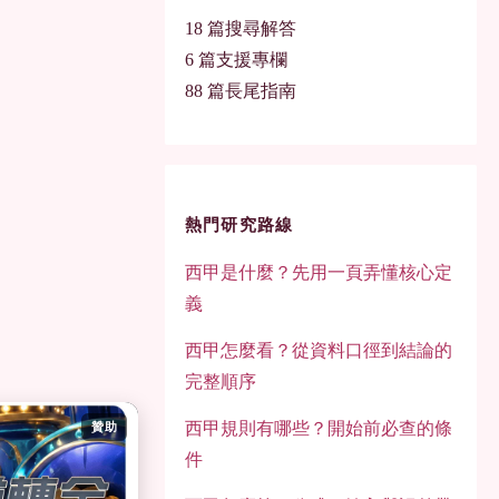
18 篇搜尋解答
6 篇支援專欄
88 篇長尾指南
熱門研究路線
西甲是什麼？先用一頁弄懂核心定
義
西甲怎麼看？從資料口徑到結論的
完整順序
西甲規則有哪些？開始前必查的條
贊助
件