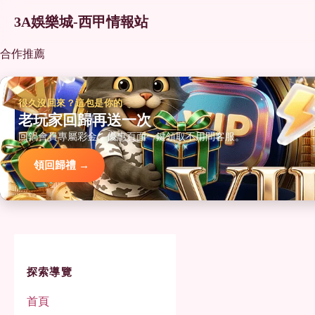
3A娛樂城-西甲情報站
合作推薦
很久沒回來？這包是你的
老玩家回歸再送一次
回鍋會員專屬彩金，優惠頁面一鍵領取不用問客服。
領回歸禮 →
探索導覽
首頁