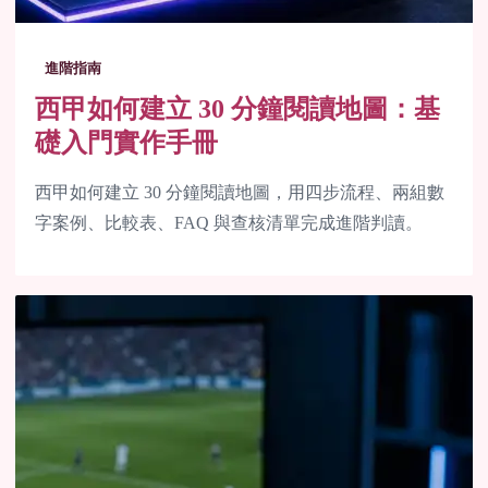
進階指南
西甲如何建立 30 分鐘閱讀地圖：基
礎入門實作手冊
西甲如何建立 30 分鐘閱讀地圖，用四步流程、兩組數
字案例、比較表、FAQ 與查核清單完成進階判讀。