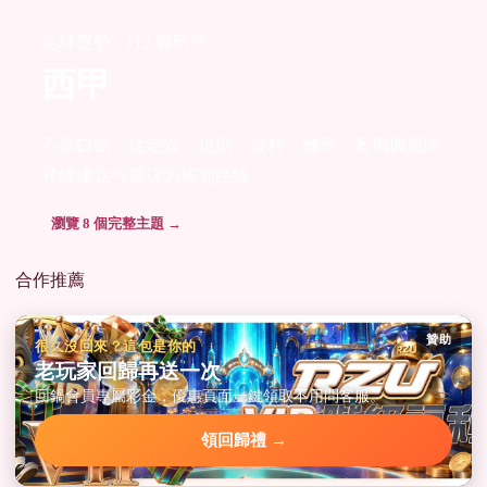
足球盤勢 · 112 篇研究
西甲
不靠口號，從定義、規則、資料、機率、案例與風險
界線建立可重現的研究路線。
瀏覽 8 個完整主題 →
合作推薦
贊助
很久沒回來？這包是你的
老玩家回歸再送一次
回鍋會員專屬彩金，優惠頁面一鍵領取不用問客服。
領回歸禮 →