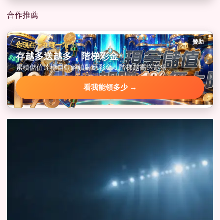
合作推薦
贊助
你現在卡在哪一階？
存越多送越多，階梯彩金
累積儲值達標自動解鎖對應彩金，階梯越高送越狠。
看我能領多少 →