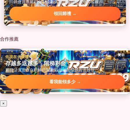
回鍋會員專屬彩金，優惠頁面一鍵領取不用問客服。
領回歸禮 →
合作推薦
贊助
你現在卡在哪一階？
存越多送越多，階梯彩金
累積儲值達標自動解鎖對應彩金，階梯越高送越狠。
看我能領多少 →
×