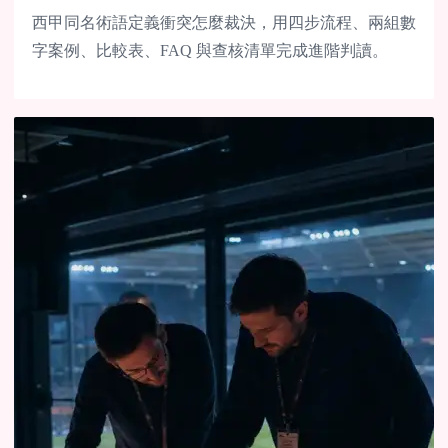
西甲同名術語定義衝突怎麼裁決，用四步流程、兩組數
字案例、比較表、FAQ 與查核清單完成進階判讀。