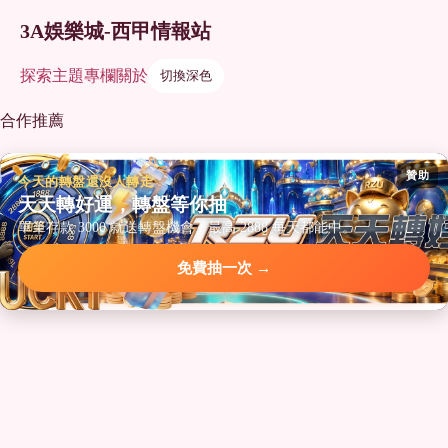
3A娛樂城-西甲情報站
探索
主題
專欄
關於
切換深色
合作推薦
贊助
今天的轉盤還沒人轉走
天天轉好運，轉盤等你抽
單筆存款 3000 就送轉盤機會，最高 2888 每天都能中。
免費抽一次 →