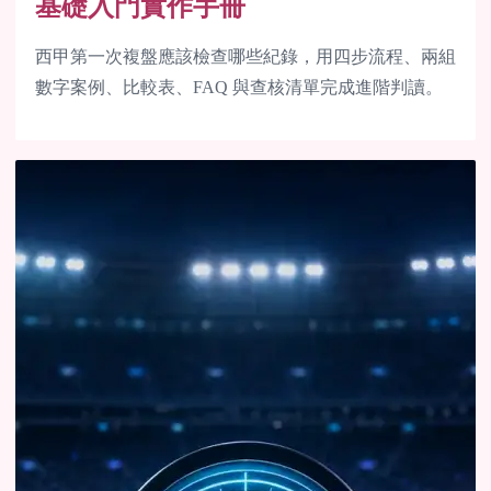
基礎入門實作手冊
西甲第一次複盤應該檢查哪些紀錄，用四步流程、兩組
數字案例、比較表、FAQ 與查核清單完成進階判讀。