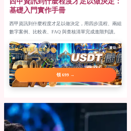
西甲資訊到什麼程度才足以做決定：
基礎入門實作手冊
西甲資訊到什麼程度才足以做決定，用四步流程、兩組
數字案例、比較表、FAQ 與查核清單完成進階判讀。
贊助
第一筆就多三成本金
首存 2000 直接送 699
新會員限定加碼，碼量只要彩金五倍，領完就能玩。
領 699 →