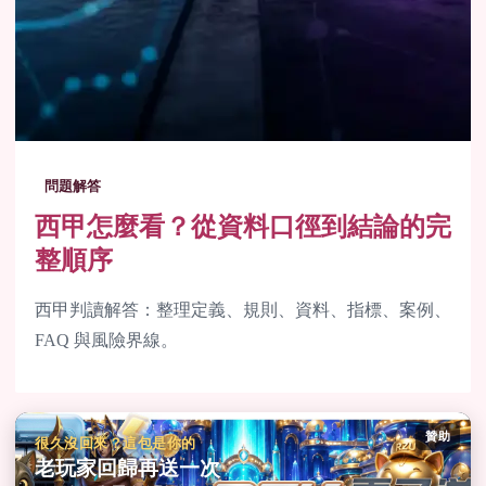
問題解答
西甲怎麼看？從資料口徑到結論的完
整順序
西甲判讀解答：整理定義、規則、資料、指標、案例、
FAQ 與風險界線。
贊助
很久沒回來？這包是你的
老玩家回歸再送一次