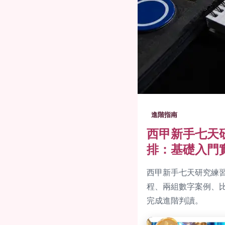
進階指南
西甲新手七天
排：基礎入門
西甲新手七天研究練
程、兩組數字案例、比
完成進階判讀。