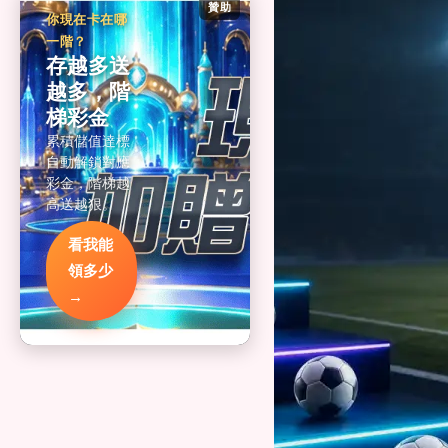
贊助
你現在卡在哪
一階？
存越多送
越多，階
梯彩金
累積儲值達標
自動解鎖對應
彩金，階梯越
高送越狠。
看我能
領多少
→