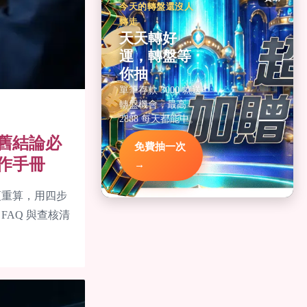
今天的轉盤還沒人
轉走
天天轉好
運，轉盤等
你抽
單筆存款 3000 就送
轉盤機會，最高
2888 每天都能中。
舊結論必
免費抽一次
作手冊
→
須重算，用四步
AQ 與查核清