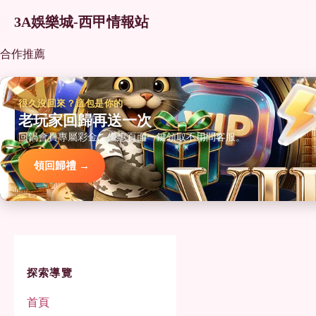
3A娛樂城-西甲情報站
合作推薦
很久沒回來？這包是你的
老玩家回歸再送一次
回鍋會員專屬彩金，優惠頁面一鍵領取不用問客服。
領回歸禮 →
探索導覽
首頁