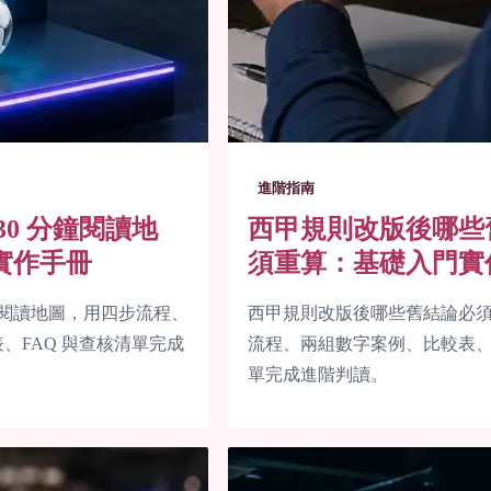
進階指南
30 分鐘閱讀地
西甲規則改版後哪些
實作手冊
須重算：基礎入門實
分鐘閱讀地圖，用四步流程、
西甲規則改版後哪些舊結論必
、FAQ 與查核清單完成
流程、兩組數字案例、比較表、F
單完成進階判讀。