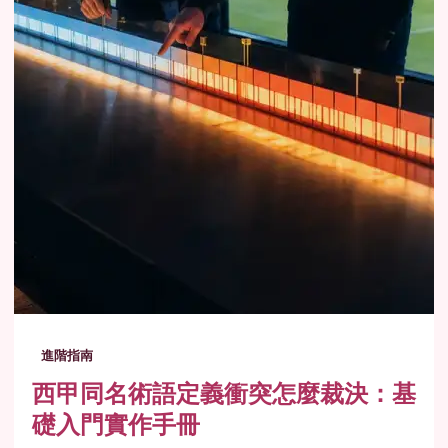
進階指南
西甲同名術語定義衝突怎麼裁決：基
礎入門實作手冊