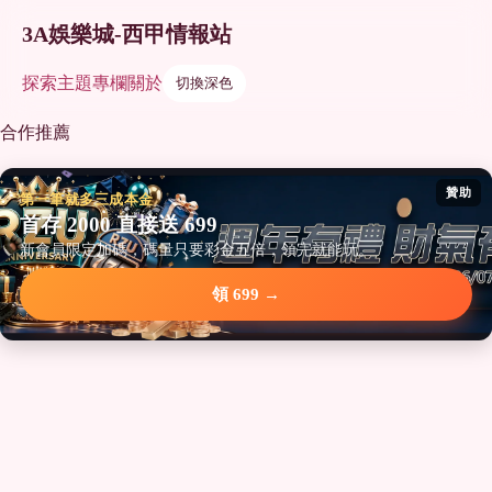
3A娛樂城-西甲情報站
探索
主題
專欄
關於
切換深色
合作推薦
贊助
第一筆就多三成本金
首存 2000 直接送 699
新會員限定加碼，碼量只要彩金五倍，領完就能玩。
領 699 →