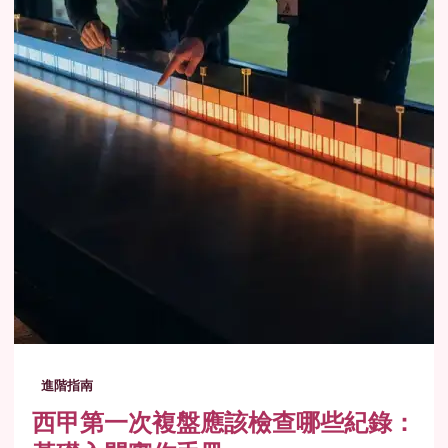
進階指南
西甲第一次複盤應該檢查哪些紀錄：