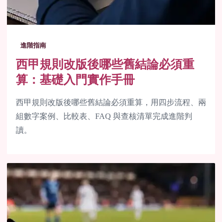
進階指南
西甲規則改版後哪些舊結論必須重
算：基礎入門實作手冊
西甲規則改版後哪些舊結論必須重算，用四步流程、兩
組數字案例、比較表、FAQ 與查核清單完成進階判
讀。