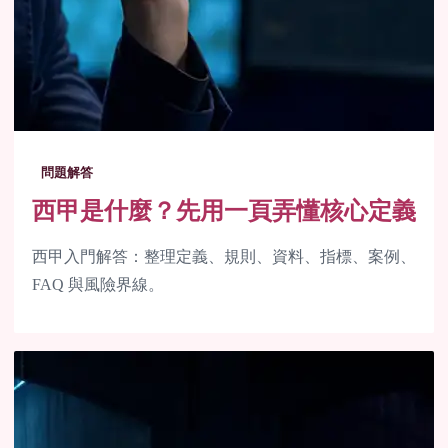
問題解答
西甲是什麼？先用一頁弄懂核心定義
西甲入門解答：整理定義、規則、資料、指標、案例、
FAQ 與風險界線。