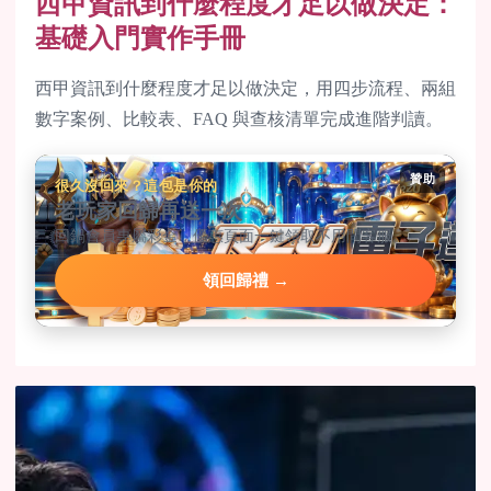
西甲資訊到什麼程度才足以做決定：
基礎入門實作手冊
西甲資訊到什麼程度才足以做決定，用四步流程、兩組
數字案例、比較表、FAQ 與查核清單完成進階判讀。
贊助
很久沒回來？這包是你的
老玩家回歸再送一次
回鍋會員專屬彩金，優惠頁面一鍵領取不用問客服。
領回歸禮 →