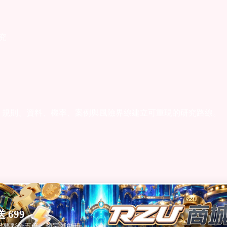
研究
、規則、資料、機率、案例與風險界線建立可重現的研究路線。
 699
只要彩金五倍，領完就能玩。