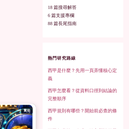
18 篇搜尋解答
6 篇支援專欄
88 篇長尾指南
熱門研究路線
西甲是什麼？先用一頁弄懂核心定
義
西甲怎麼看？從資料口徑到結論的
完整順序
西甲規則有哪些？開始前必查的條
贊助
件