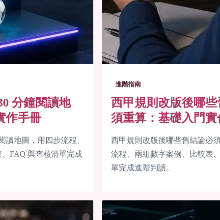
進階指南
30 分鐘閱讀地
西甲規則改版後哪些
實作手冊
須重算：基礎入門實
分鐘閱讀地圖，用四步流程、
西甲規則改版後哪些舊結論必
、FAQ 與查核清單完成
流程、兩組數字案例、比較表、F
單完成進階判讀。