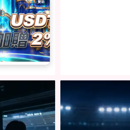
贊助
接
量
就