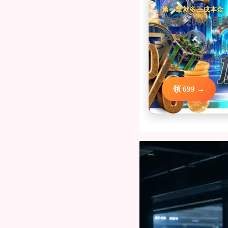
第一筆就多三成本金
首存 2000 直
送 699
新會員限定加碼，碼
只要彩金五倍，領完
能玩。
領 699 →