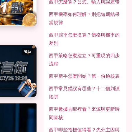
西甲怎麼算？公式、輸入與誤差帶
西甲機率如何理解？別把短期結果
當規律
西甲賠率怎麼換算？價格與機率的
差別
贊助
西甲策略怎麼建立？可重現的四步
流程
西甲新手怎麼開始？第一份檢核表
西甲常見錯誤有哪些？十二個判讀
陷阱
西甲數據去哪裡看？來源與更新時
間查核
西甲哪些指標值得看？先分主因與