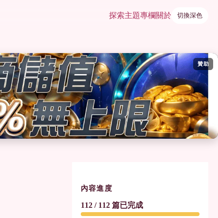
探索
主題
專欄
關於
切換深色
贊助
內容進度
112 / 112 篇已完成