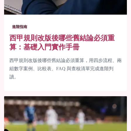
進階指南
西甲規則改版後哪些舊結論必須重
算：基礎入門實作手冊
西甲規則改版後哪些舊結論必須重算，用四步流程、兩
組數字案例、比較表、FAQ 與查核清單完成進階判
讀。