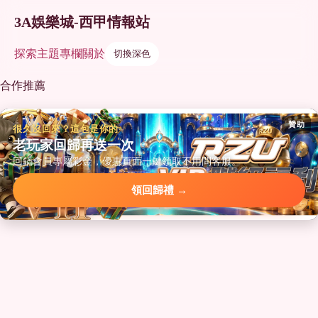
3A娛樂城-西甲情報站
探索
主題
專欄
關於
切換深色
合作推薦
贊助
很久沒回來？這包是你的
老玩家回歸再送一次
回鍋會員專屬彩金，優惠頁面一鍵領取不用問客服。
領回歸禮 →