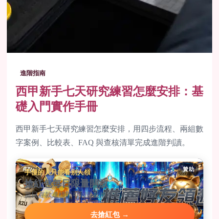
進階指南
西甲新手七天研究練習怎麼安排：基
礎入門實作手冊
西甲新手七天研究練習怎麼安排，用四步流程、兩組數
字案例、比較表、FAQ 與查核清單完成進階判讀。
贊助
手慢的人只能看別人領
搶紅包每日限量開放
當日存款達標即可到首頁搶紅包，手速決定金額。
去搶紅包 →