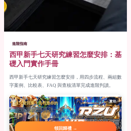
進階指南
西甲新手七天研究練習怎麼安排：基
礎入門實作手冊
西甲新手七天研究練習怎麼安排，用四步流程、兩組數
字案例、比較表、FAQ 與查核清單完成進階判讀。
贊助
很久沒回來？這包是你的
老玩家回歸再送一次
回鍋會員專屬彩金，優惠頁面一鍵領取不用問客服。
領回歸禮 →