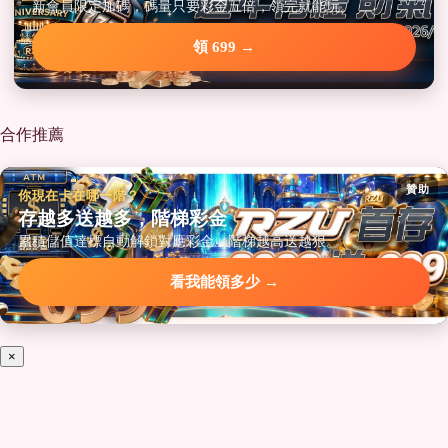
新會員限定加碼，碼量只要彩金五倍，領完就能玩。
領 699 →
合作推薦
贊助
你現在卡在哪一階？
存越多送越多，階梯彩金
累積儲值達標自動解鎖對應彩金，階梯越高送越狠。
看我能領多少 →
×