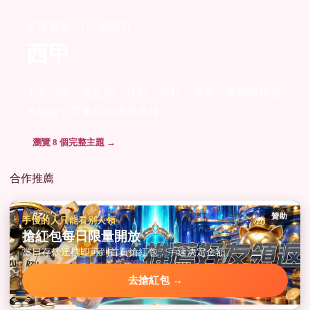
足球盤勢 · 112 篇研究
西甲
不靠口號，從定義、規則、資料、機率、案例與風險
界線建立可重現的研究路線。
瀏覽 8 個完整主題 →
合作推薦
贊助
手慢的人只能看別人領
搶紅包每日限量開放
當日存款達標即可到首頁搶紅包，手速決定金額。
去搶紅包 →