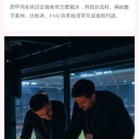
西甲同名術語定義衝突怎麼裁決，用四步流程、兩組數
字案例、比較表、FAQ 與查核清單完成進階判讀。