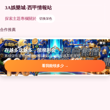
3A娛樂城-西甲情報站
探索
主題
專欄
關於
切換深色
合作推薦
贊助
你現在卡在哪一階？
存越多送越多，階梯彩金
累積儲值達標自動解鎖對應彩金，階梯越高送越狠。
看我能領多少 →