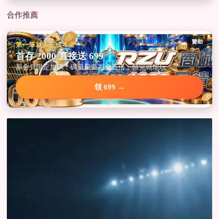
合作推薦
贊助
第一筆就多三成本金
首存 2000 直接送 699
新會員限定加碼，碼量只要彩金五倍，領完就能玩。
領 699 →