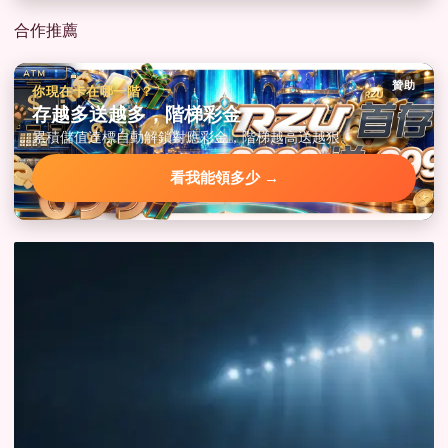
合作推薦
贊助
你現在卡在哪一階？
存越多送越多，階梯彩金
累積儲值達標自動解鎖對應彩金，階梯越高送越狠。
看我能領多少 →