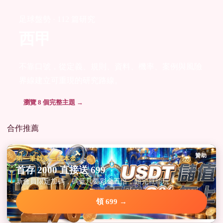
足球盤勢 · 112 篇研究
西甲
不靠口號，從定義、規則、資料、機率、案例與風險
界線建立可重現的研究路線。
瀏覽 8 個完整主題 →
合作推薦
贊助
第一筆就多三成本金
首存 2000 直接送 699
新會員限定加碼，碼量只要彩金五倍，領完就能玩。
領 699 →