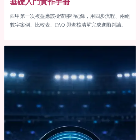
基礎入門實作手冊
西甲第一次複盤應該檢查哪些紀錄，用四步流程、兩組
數字案例、比較表、FAQ 與查核清單完成進階判讀。