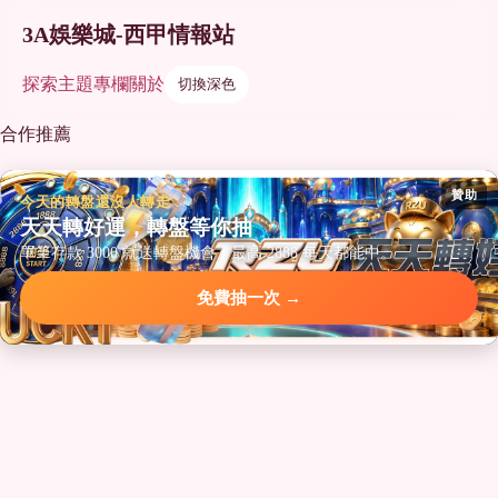
3A娛樂城-西甲情報站
探索
主題
專欄
關於
切換深色
合作推薦
贊助
今天的轉盤還沒人轉走
天天轉好運，轉盤等你抽
單筆存款 3000 就送轉盤機會，最高 2888 每天都能中。
免費抽一次 →