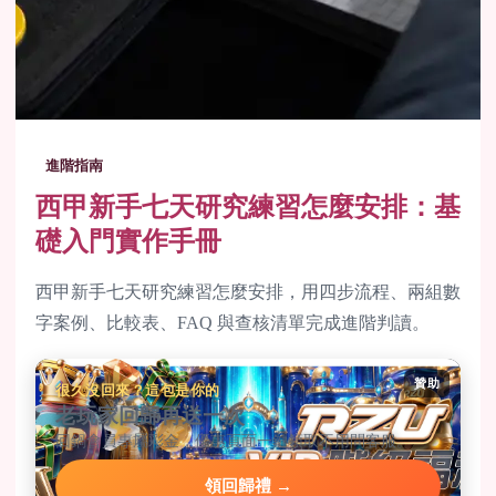
進階指南
西甲新手七天研究練習怎麼安排：基
礎入門實作手冊
西甲新手七天研究練習怎麼安排，用四步流程、兩組數
字案例、比較表、FAQ 與查核清單完成進階判讀。
贊助
很久沒回來？這包是你的
老玩家回歸再送一次
回鍋會員專屬彩金，優惠頁面一鍵領取不用問客服。
領回歸禮 →