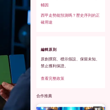
輔因
西甲走勢能預測嗎？歷史序列的正
確用途
編輯原則
原創撰寫、標示假設、保留未知、
禁止獲利保證。
查看完整政策
合作推薦
贊助