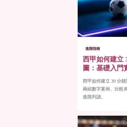
進階指南
西甲如何建立 
圖：基礎入門
西甲如何建立 30 
兩組數字案例、比較表
進階判讀。