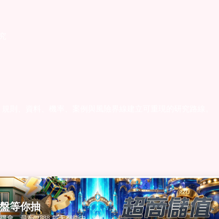
研究
、規則、資料、機率、案例與風險界線建立可重現的研究路線。
盤等你抽
盤機會，最高 2888 每天都能中。