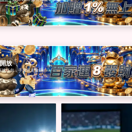
開放
頁搶紅包，手速決定金額。