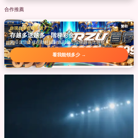
合作推薦
贊助
你現在卡在哪一階？
存越多送越多，階梯彩金
累積儲值達標自動解鎖對應彩金，階梯越高送越狠。
看我能領多少 →