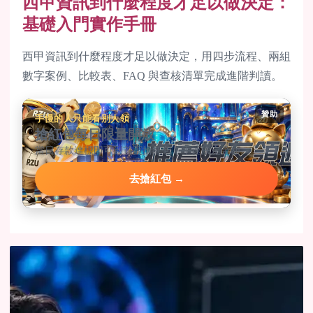
西甲資訊到什麼程度才足以做決定：
基礎入門實作手冊
西甲資訊到什麼程度才足以做決定，用四步流程、兩組
數字案例、比較表、FAQ 與查核清單完成進階判讀。
贊助
手慢的人只能看別人領
搶紅包每日限量開放
當日存款達標即可到首頁搶紅包，手速決定金額。
去搶紅包 →