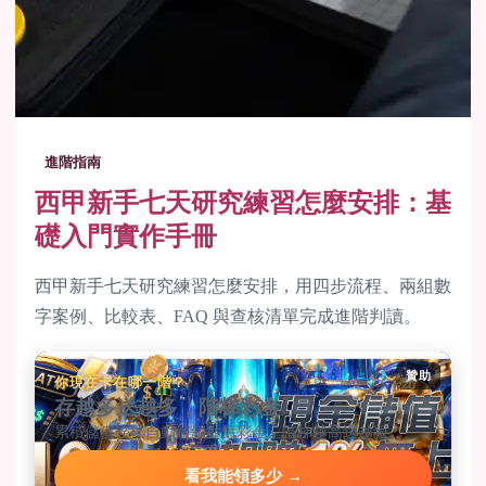
進階指南
西甲新手七天研究練習怎麼安排：基
礎入門實作手冊
西甲新手七天研究練習怎麼安排，用四步流程、兩組數
字案例、比較表、FAQ 與查核清單完成進階判讀。
贊助
你現在卡在哪一階？
存越多送越多，階梯彩金
累積儲值達標自動解鎖對應彩金，階梯越高送越狠。
看我能領多少 →