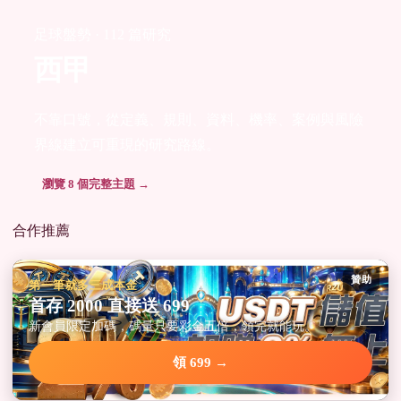
足球盤勢 · 112 篇研究
西甲
不靠口號，從定義、規則、資料、機率、案例與風險
界線建立可重現的研究路線。
瀏覽 8 個完整主題 →
合作推薦
贊助
第一筆就多三成本金
首存 2000 直接送 699
新會員限定加碼，碼量只要彩金五倍，領完就能玩。
領 699 →