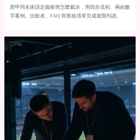
西甲同名術語定義衝突怎麼裁決，用四步流程、兩組數
字案例、比較表、FAQ 與查核清單完成進階判讀。