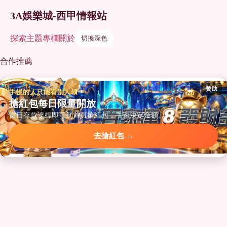
3A娛樂城-西甲情報站
探索
主題
專欄
關於
切換深色
合作推薦
贊助
手慢的人只能看別人領
搶紅包每日限量開放
當日存款達標即可到首頁搶紅包，手速決定金額。
去搶紅包 →