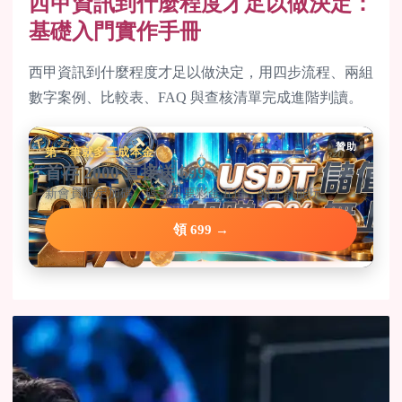
西甲資訊到什麼程度才足以做決定：
基礎入門實作手冊
西甲資訊到什麼程度才足以做決定，用四步流程、兩組
數字案例、比較表、FAQ 與查核清單完成進階判讀。
贊助
第一筆就多三成本金
首存 2000 直接送 699
新會員限定加碼，碼量只要彩金五倍，領完就能玩。
領 699 →