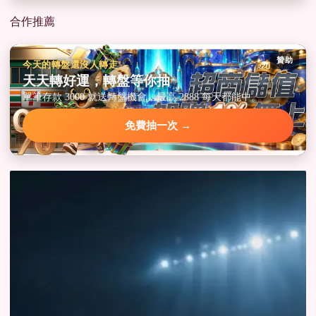
合作推薦
贊助
今天的轉盤還沒人轉走
天天轉好運，轉盤等你抽
單筆存款 3000 就送轉盤機會，最高 2888 每天都能中。
免費抽一次 →