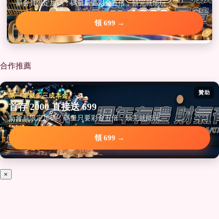
新會員限定加碼，碼量只要彩金五倍，領完就能玩。
領 699 →
合作推薦
贊助
第一筆就多三成本金
首存 2000 直接送 699
新會員限定加碼，碼量只要彩金五倍，領完就能玩。
領 699 →
×