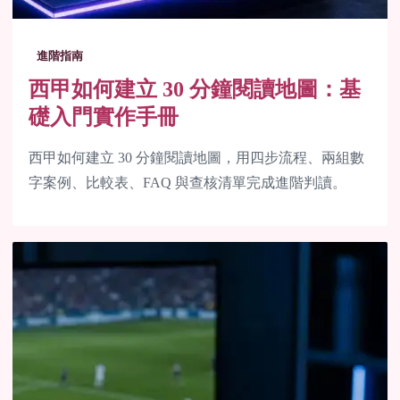
進階指南
西甲如何建立 30 分鐘閱讀地圖：基
礎入門實作手冊
西甲如何建立 30 分鐘閱讀地圖，用四步流程、兩組數
字案例、比較表、FAQ 與查核清單完成進階判讀。