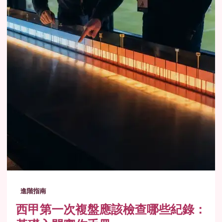
進階指南
西甲第一次複盤應該檢查哪些紀錄：