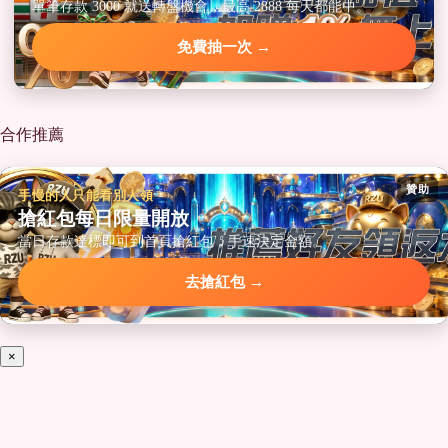
單筆存款 3000 就送轉盤機會，最高 2888 每天都能中。
免費抽一次 →
合作推薦
贊助
手慢的人只能看別人領
搶紅包每日限量開放
當日存款達標即可到首頁搶紅包，手速決定金額。
去搶紅包 →
×