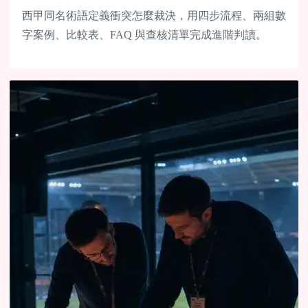
西甲同名術語定義衝突怎麼裁決，用四步流程、兩組數
字案例、比較表、FAQ 與查核清單完成進階判讀。