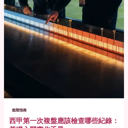
進階指南
西甲第一次複盤應該檢查哪些紀錄：