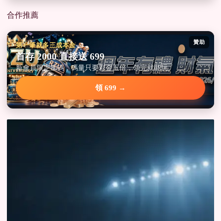
合作推薦
贊助
第一筆就多三成本金
首存 2000 直接送 699
新會員限定加碼，碼量只要彩金五倍，領完就能玩。
領 699 →