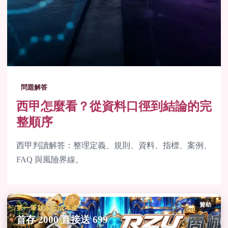
問題解答
西甲怎麼看？從資料口徑到結論的完
整順序
西甲判讀解答：整理定義、規則、資料、指標、案例、
FAQ 與風險界線。
贊助
第一筆就多三成本金
首存 2000 直接送 699