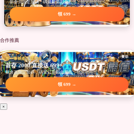
新會員限定加碼，碼量只要彩金五倍，領完就能玩。
領 699 →
合作推薦
贊助
第一筆就多三成本金
首存 2000 直接送 699
新會員限定加碼，碼量只要彩金五倍，領完就能玩。
領 699 →
×