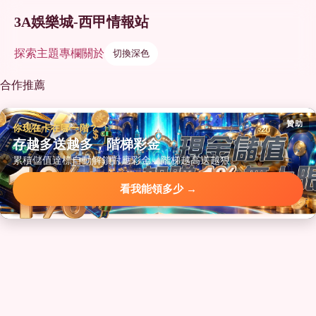
3A娛樂城-西甲情報站
探索
主題
專欄
關於
切換深色
合作推薦
贊助
你現在卡在哪一階？
存越多送越多，階梯彩金
累積儲值達標自動解鎖對應彩金，階梯越高送越狠。
看我能領多少 →