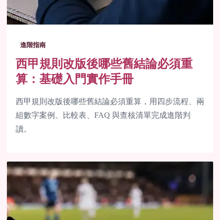
進階指南
西甲規則改版後哪些舊結論必須重
算：基礎入門實作手冊
西甲規則改版後哪些舊結論必須重算，用四步流程、兩
組數字案例、比較表、FAQ 與查核清單完成進階判
讀。