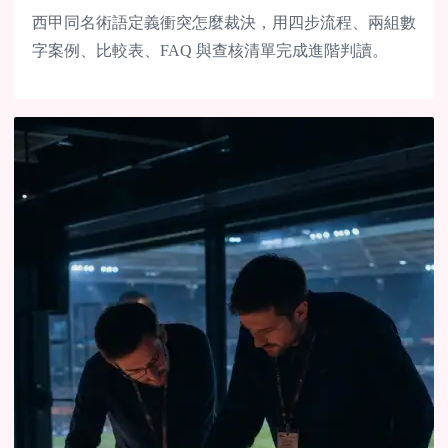
西甲同名術語定義衝突怎麼裁決，用四步流程、兩組數
字案例、比較表、FAQ 與查核清單完成進階判讀。