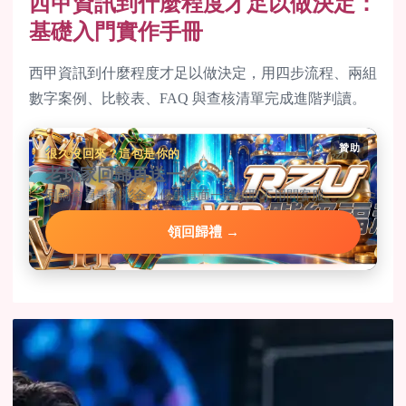
西甲資訊到什麼程度才足以做決定：
基礎入門實作手冊
西甲資訊到什麼程度才足以做決定，用四步流程、兩組
數字案例、比較表、FAQ 與查核清單完成進階判讀。
贊助
很久沒回來？這包是你的
老玩家回歸再送一次
回鍋會員專屬彩金，優惠頁面一鍵領取不用問客服。
領回歸禮 →