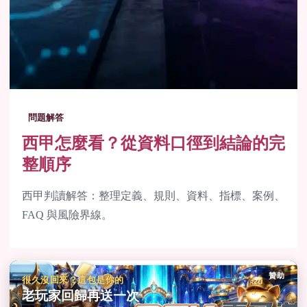
問題解答
西甲怎麼看？從資料口徑到結論的完
整順序
西甲判讀解答：整理定義、規則、資料、指標、案例、
FAQ 與風險界線。
贊助
很久沒回來？這包是你的
老玩家回歸再送一次