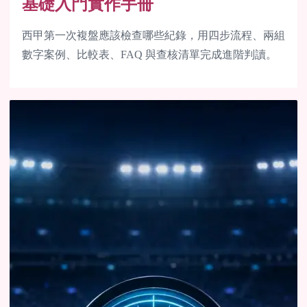
基礎入門實作手冊
西甲第一次複盤應該檢查哪些紀錄，用四步流程、兩組
數字案例、比較表、FAQ 與查核清單完成進階判讀。