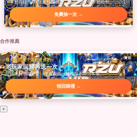
單筆存款 3000 就送轉盤機會，最高 2888 每天都能中。
免費抽一次 →
合作推薦
贊助
很久沒回來？這包是你的
老玩家回歸再送一次
回鍋會員專屬彩金，優惠頁面一鍵領取不用問客服。
領回歸禮 →
×