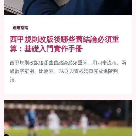
進階指南
西甲規則改版後哪些舊結論必須重
算：基礎入門實作手冊
西甲規則改版後哪些舊結論必須重算，用四步流程、兩
組數字案例、比較表、FAQ 與查核清單完成進階判
讀。