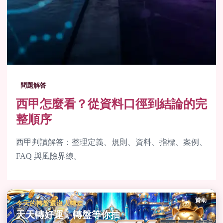
問題解答
西甲怎麼看？從資料口徑到結論的完
整順序
西甲判讀解答：整理定義、規則、資料、指標、案例、
FAQ 與風險界線。
贊助
今天的轉盤還沒人轉走
天天轉好運，轉盤等你抽