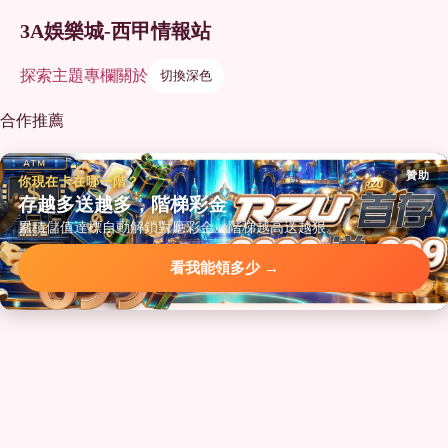
3A娛樂城-西甲情報站
探索
主題
專欄
關於
切換深色
合作推薦
贊助
你現在卡在哪一階？
存越多送越多，階梯彩金
累積儲值達標自動解鎖對應彩金，階梯越高送越狠。
看我能領多少 →