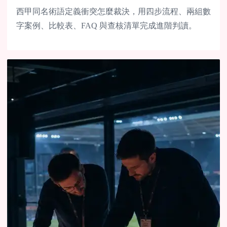
西甲同名術語定義衝突怎麼裁決，用四步流程、兩組數
字案例、比較表、FAQ 與查核清單完成進階判讀。