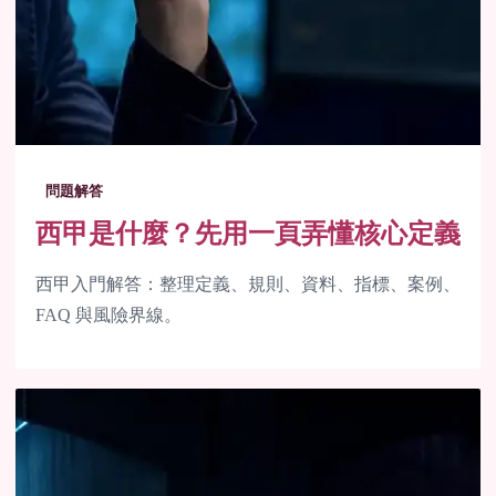
問題解答
西甲是什麼？先用一頁弄懂核心定義
西甲入門解答：整理定義、規則、資料、指標、案例、
FAQ 與風險界線。