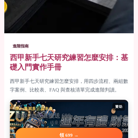
進階指南
西甲新手七天研究練習怎麼安排：基
礎入門實作手冊
西甲新手七天研究練習怎麼安排，用四步流程、兩組數
字案例、比較表、FAQ 與查核清單完成進階判讀。
贊助
第一筆就多三成本金
首存 2000 直接送 699
新會員限定加碼，碼量只要彩金五倍，領完就能玩。
領 699 →