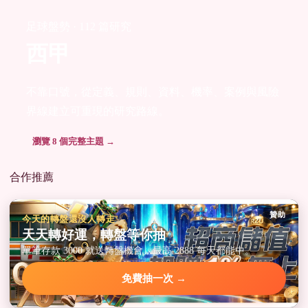
足球盤勢 · 112 篇研究
西甲
不靠口號，從定義、規則、資料、機率、案例與風險
界線建立可重現的研究路線。
瀏覽 8 個完整主題 →
合作推薦
贊助
今天的轉盤還沒人轉走
天天轉好運，轉盤等你抽
單筆存款 3000 就送轉盤機會，最高 2888 每天都能中。
免費抽一次 →