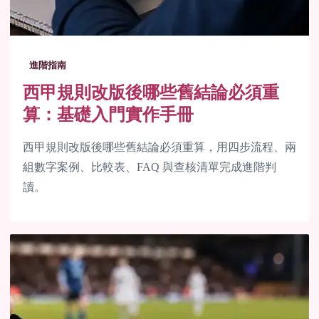
進階指南
西甲規則改版後哪些舊結論必須重
算：基礎入門實作手冊
西甲規則改版後哪些舊結論必須重算，用四步流程、兩
組數字案例、比較表、FAQ 與查核清單完成進階判
讀。