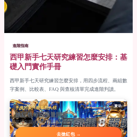
進階指南
西甲新手七天研究練習怎麼安排：基
礎入門實作手冊
西甲新手七天研究練習怎麼安排，用四步流程、兩組數
字案例、比較表、FAQ 與查核清單完成進階判讀。
贊助
手慢的人只能看別人領
搶紅包每日限量開放
當日存款達標即可到首頁搶紅包，手速決定金額。
去搶紅包 →