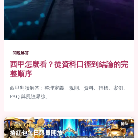
問題解答
西甲怎麼看？從資料口徑到結論的完
整順序
西甲判讀解答：整理定義、規則、資料、指標、案例、
FAQ 與風險界線。
贊助
手慢的人只能看別人領
搶紅包每日限量開放