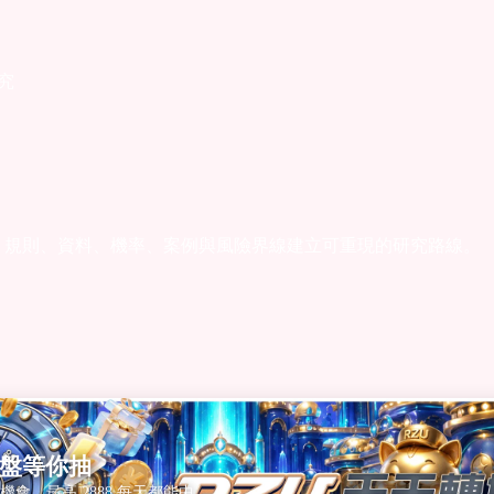
研究
、規則、資料、機率、案例與風險界線建立可重現的研究路線。
盤等你抽
盤機會，最高 2888 每天都能中。