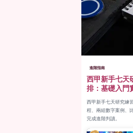
進階指南
西甲新手七天
排：基礎入門
西甲新手七天研究練
程、兩組數字案例、比
完成進階判讀。