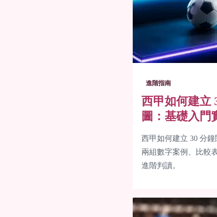
進階指南
西甲如何建立 
圖：基礎入門
西甲如何建立 30 
兩組數字案例、比較表
進階判讀。