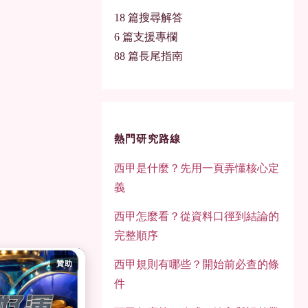
18 篇搜尋解答
6 篇支援專欄
88 篇長尾指南
熱門研究路線
西甲是什麼？先用一頁弄懂核心定
義
西甲怎麼看？從資料口徑到結論的
完整順序
西甲規則有哪些？開始前必查的條
贊助
件