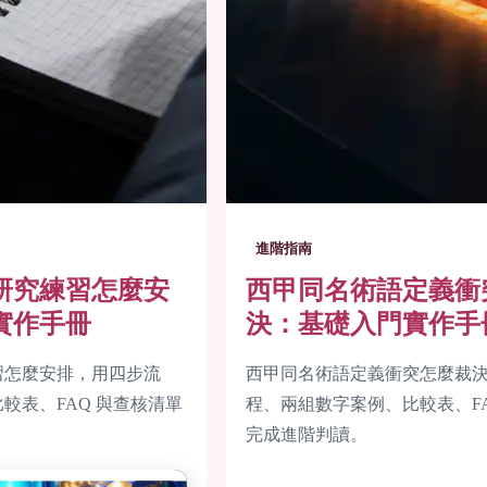
進階指南
研究練習怎麼安
西甲同名術語定義衝
實作手冊
決：基礎入門實作手
習怎麼安排，用四步流
西甲同名術語定義衝突怎麼裁
較表、FAQ 與查核清單
程、兩組數字案例、比較表、FA
完成進階判讀。