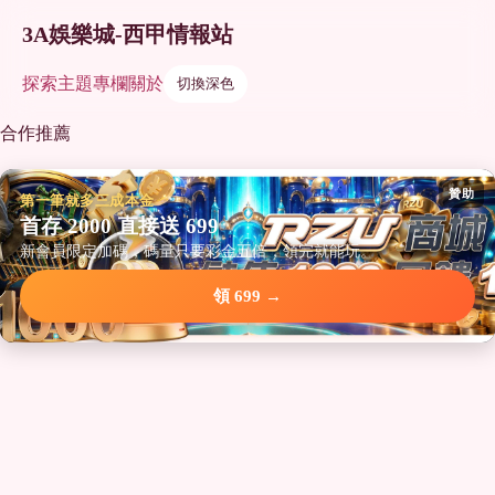
3A娛樂城-西甲情報站
探索
主題
專欄
關於
切換深色
合作推薦
贊助
第一筆就多三成本金
首存 2000 直接送 699
新會員限定加碼，碼量只要彩金五倍，領完就能玩。
領 699 →