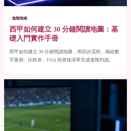
進階指南
西甲如何建立 30 分鐘閱讀地圖：基
礎入門實作手冊
西甲如何建立 30 分鐘閱讀地圖，用四步流程、兩組數
字案例、比較表、FAQ 與查核清單完成進階判讀。