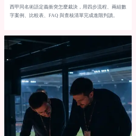
西甲同名術語定義衝突怎麼裁決，用四步流程、兩組數
字案例、比較表、FAQ 與查核清單完成進階判讀。