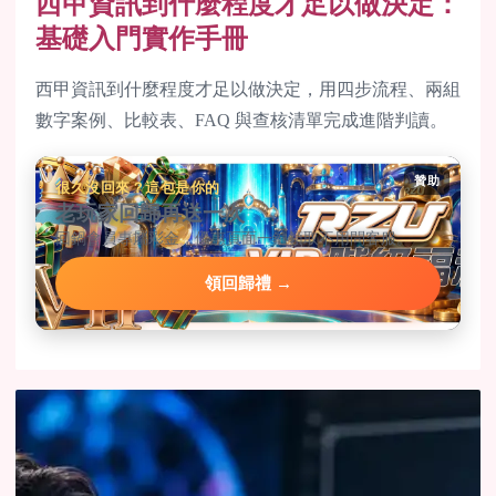
西甲資訊到什麼程度才足以做決定：
基礎入門實作手冊
西甲資訊到什麼程度才足以做決定，用四步流程、兩組
數字案例、比較表、FAQ 與查核清單完成進階判讀。
贊助
很久沒回來？這包是你的
老玩家回歸再送一次
回鍋會員專屬彩金，優惠頁面一鍵領取不用問客服。
領回歸禮 →