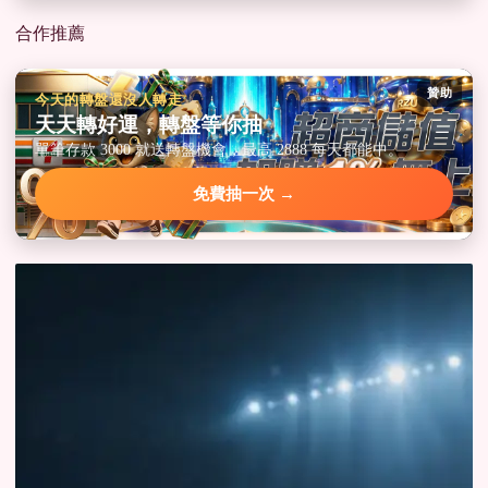
合作推薦
贊助
今天的轉盤還沒人轉走
天天轉好運，轉盤等你抽
單筆存款 3000 就送轉盤機會，最高 2888 每天都能中。
免費抽一次 →