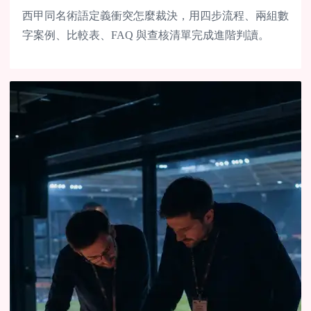
西甲同名術語定義衝突怎麼裁決，用四步流程、兩組數
字案例、比較表、FAQ 與查核清單完成進階判讀。