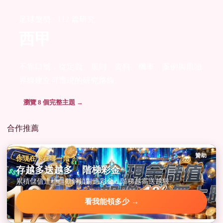
足球盤勢 · 112 篇研究
西甲
不靠口號，從定義、規則、資料、機率、案例與風險
界線建立可重現的研究路線。
瀏覽 8 個完整主題 →
合作推薦
贊助
你現在卡在哪一階？
存越多送越多，階梯彩金
累積儲值達標自動解鎖對應彩金，階梯越高送越狠。
看我能領多少 →