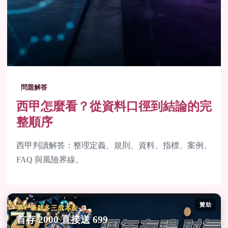
問題解答
西甲怎麼看？從資料口徑到結論的完
整順序
西甲判讀解答：整理定義、規則、資料、指標、案例、
FAQ 與風險界線。
贊助
第一筆就多三成本金
首存 2000 直接送 699