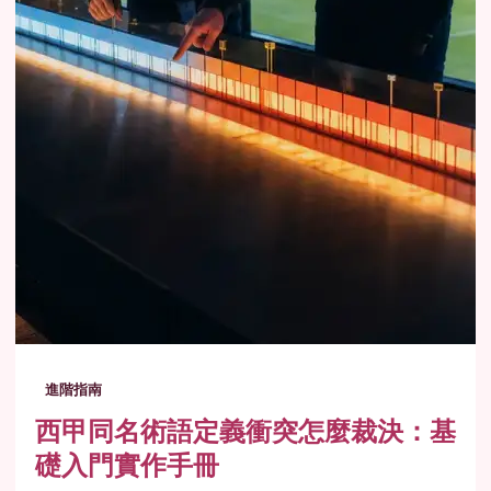
進階指南
西甲同名術語定義衝突怎麼裁決：基
礎入門實作手冊