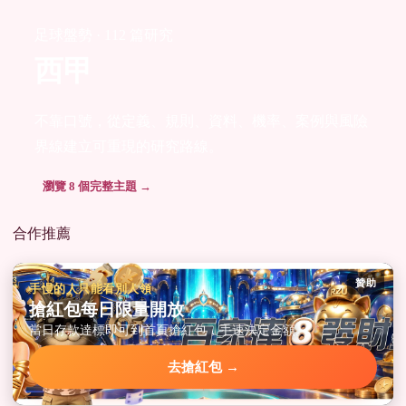
足球盤勢 · 112 篇研究
西甲
不靠口號，從定義、規則、資料、機率、案例與風險
界線建立可重現的研究路線。
瀏覽 8 個完整主題 →
合作推薦
贊助
手慢的人只能看別人領
搶紅包每日限量開放
當日存款達標即可到首頁搶紅包，手速決定金額。
去搶紅包 →