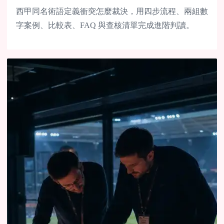
西甲同名術語定義衝突怎麼裁決，用四步流程、兩組數
字案例、比較表、FAQ 與查核清單完成進階判讀。