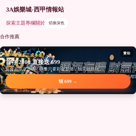
3A娛樂城-西甲情報站
探索
主題
專欄
關於
切換深色
合作推薦
贊助
第一筆就多三成本金
首存 2000 直接送 699
新會員限定加碼，碼量只要彩金五倍，領完就能玩。
領 699 →