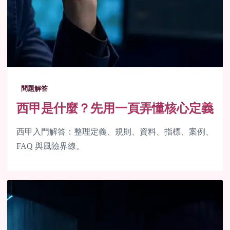
問題解答
西甲是什麼？先用一頁弄懂核心定義
西甲入門解答：整理定義、規則、資料、指標、案例、
FAQ 與風險界線。