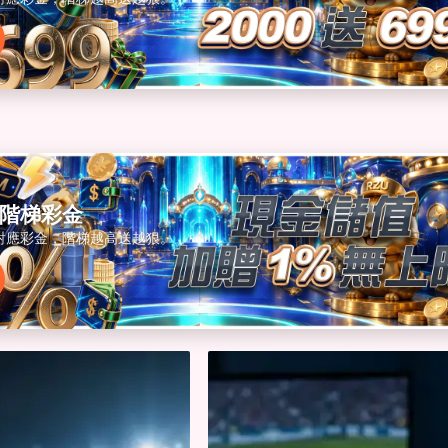
階梯彩金
對應彩金，階梯越高送越狠。