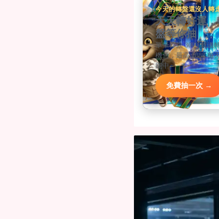
今天的轉盤還沒人轉
天天轉好運，
盤等你抽
單筆存款 3000 就送
機會，最高 2888 每
能中。
免費抽一次 →