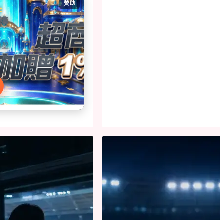
贊助
走
轉
轉盤
天都