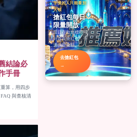
手慢的人只能看別
人領
搶紅包每日
限量開放
當日存款達標即可
到首頁搶紅包，手
速決定金額。
去搶紅包
舊結論必
→
作手冊
須重算，用四步
AQ 與查核清