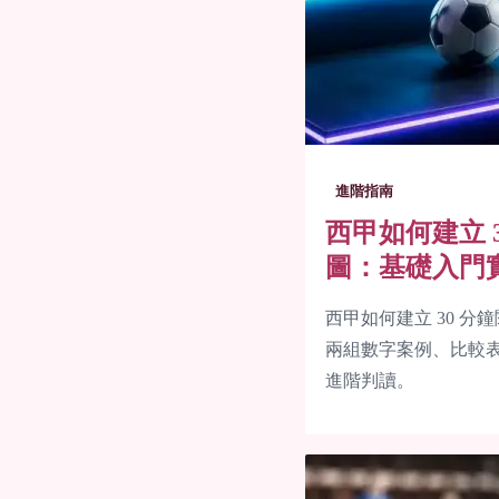
進階指南
西甲如何建立 
圖：基礎入門
西甲如何建立 30 
兩組數字案例、比較表
進階判讀。