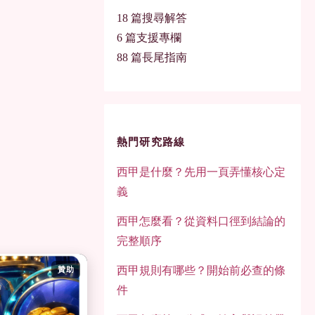
18 篇搜尋解答
6 篇支援專欄
88 篇長尾指南
熱門研究路線
西甲是什麼？先用一頁弄懂核心定
義
西甲怎麼看？從資料口徑到結論的
完整順序
西甲規則有哪些？開始前必查的條
贊助
件