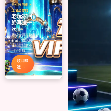
贊助
很久沒回來？
這包是你的
老玩家回
歸再送一
次
回鍋會員專屬
彩金，優惠頁
面一鍵領取不
用問客服。
領回歸
禮 →