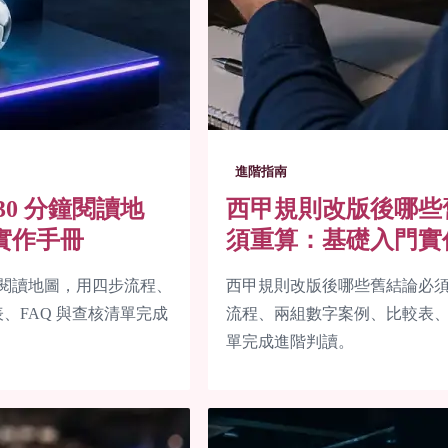
進階指南
30 分鐘閱讀地
西甲規則改版後哪些
實作手冊
須重算：基礎入門實
分鐘閱讀地圖，用四步流程、
西甲規則改版後哪些舊結論必
、FAQ 與查核清單完成
流程、兩組數字案例、比較表、F
單完成進階判讀。