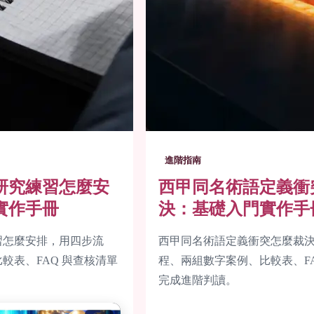
進階指南
研究練習怎麼安
西甲同名術語定義衝
實作手冊
決：基礎入門實作手
習怎麼安排，用四步流
西甲同名術語定義衝突怎麼裁
較表、FAQ 與查核清單
程、兩組數字案例、比較表、FA
完成進階判讀。