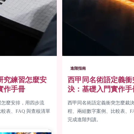
進階指南
研究練習怎麼安
西甲同名術語定義衝
實作手冊
決：基礎入門實作手
習怎麼安排，用四步流
西甲同名術語定義衝突怎麼裁
較表、FAQ 與查核清單
程、兩組數字案例、比較表、FA
完成進階判讀。