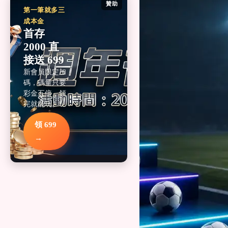
贊助
第一筆就多三
成本金
首存
2000 直
接送 699
新會員限定加
碼，碼量只要
彩金五倍，領
完就能玩。
領 699
→