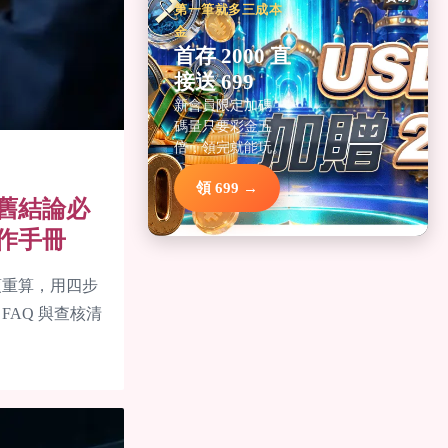
第一筆就多三成本
金
首存 2000 直
接送 699
新會員限定加碼，
碼量只要彩金五
倍，領完就能玩。
領 699 →
舊結論必
作手冊
須重算，用四步
AQ 與查核清