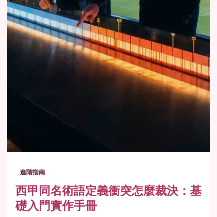
進階指南
西甲同名術語定義衝突怎麼裁決：基
礎入門實作手冊