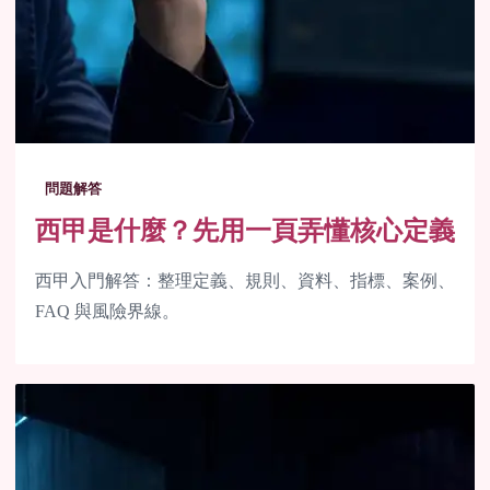
問題解答
西甲是什麼？先用一頁弄懂核心定義
西甲入門解答：整理定義、規則、資料、指標、案例、
FAQ 與風險界線。