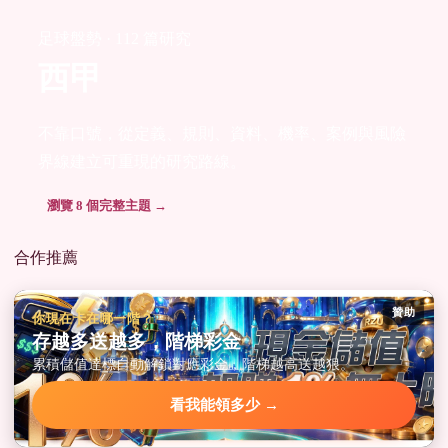
足球盤勢 · 112 篇研究
西甲
不靠口號，從定義、規則、資料、機率、案例與風險
界線建立可重現的研究路線。
瀏覽 8 個完整主題 →
合作推薦
贊助
你現在卡在哪一階？
存越多送越多，階梯彩金
累積儲值達標自動解鎖對應彩金，階梯越高送越狠。
看我能領多少 →