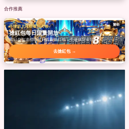
合作推薦
贊助
手慢的人只能看別人領
搶紅包每日限量開放
當日存款達標即可到首頁搶紅包，手速決定金額。
去搶紅包 →