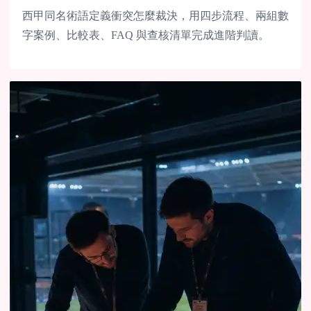
西甲同名術語定義衝突怎麼裁決，用四步流程、兩組數
字案例、比較表、FAQ 與查核清單完成進階判讀。