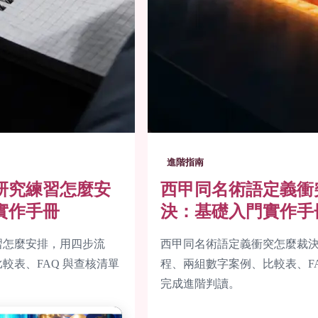
進階指南
研究練習怎麼安
西甲同名術語定義衝
實作手冊
決：基礎入門實作手
習怎麼安排，用四步流
西甲同名術語定義衝突怎麼裁
較表、FAQ 與查核清單
程、兩組數字案例、比較表、FA
完成進階判讀。