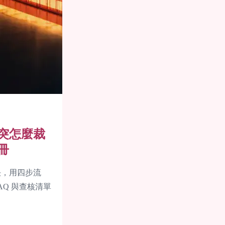
突怎麼裁
冊
決，用四步流
Q 與查核清單