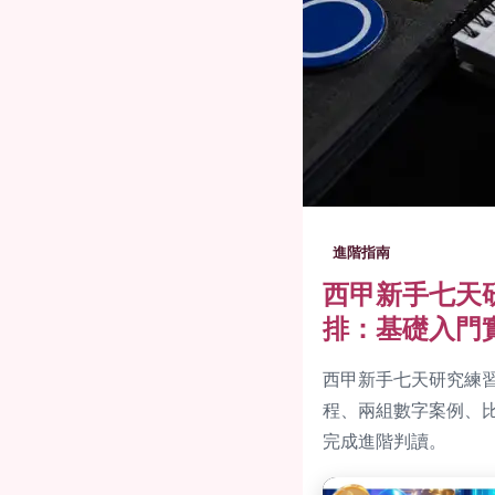
進階指南
西甲新手七天
排：基礎入門
西甲新手七天研究練
程、兩組數字案例、比
完成進階判讀。