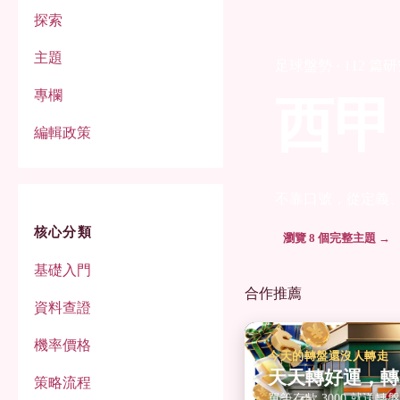
探索
主題
足球盤勢 · 112 篇
專欄
西甲
編輯政策
不靠口號，從定義
核心分類
瀏覽 8 個完整主題 →
基礎入門
合作推薦
資料查證
機率價格
今天的轉盤還沒人轉走
天天轉好運，轉
策略流程
單筆存款 3000 就送轉