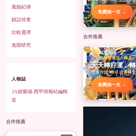
風險紀律
免費抽一次 →
錯誤排查
比較選擇
合作推薦
進階研究
今天的轉盤還沒人轉走
天天轉好運，轉
單筆存款 3000 就送轉
人物誌
免費抽一次 →
3A娛樂城-西甲情報站編輯
室
合作推薦