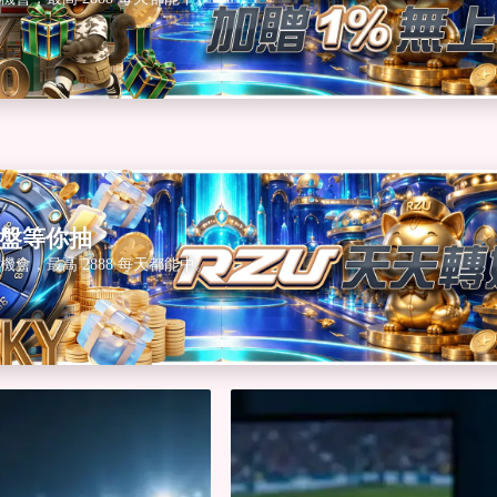
盤等你抽
盤機會，最高 2888 每天都能中。