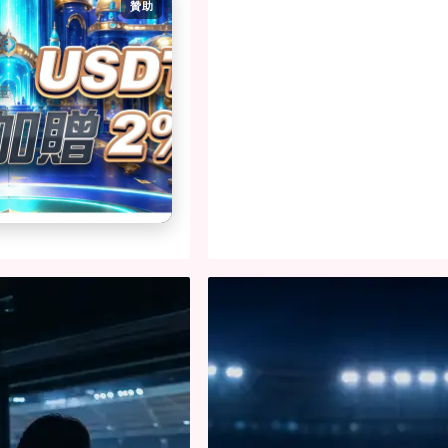
贊助
接
量
就