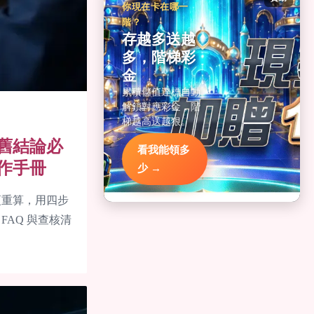
你現在卡在哪一
階？
存越多送越
多，階梯彩
金
累積儲值達標自動
解鎖對應彩金，階
梯越高送越狠。
舊結論必
看我能領多
作手冊
少 →
須重算，用四步
AQ 與查核清