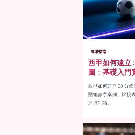
進階指南
西甲如何建立 
圖：基礎入門
西甲如何建立 30 
兩組數字案例、比較表
進階判讀。