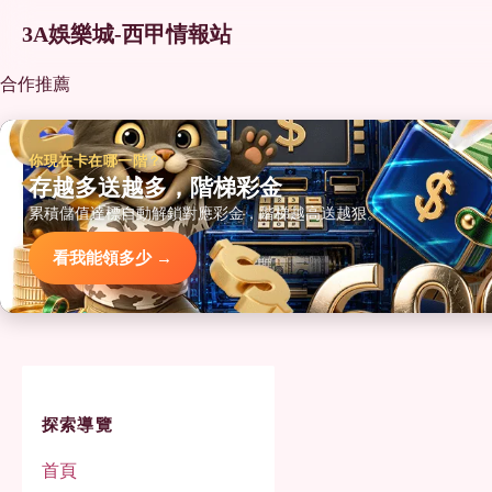
3A娛樂城-西甲情報站
合作推薦
你現在卡在哪一階？
存越多送越多，階梯彩金
累積儲值達標自動解鎖對應彩金，階梯越高送越狠。
看我能領多少 →
探索導覽
首頁