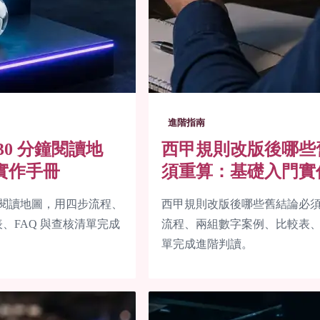
進階指南
30 分鐘閱讀地
西甲規則改版後哪些
實作手冊
須重算：基礎入門實
分鐘閱讀地圖，用四步流程、
西甲規則改版後哪些舊結論必
、FAQ 與查核清單完成
流程、兩組數字案例、比較表、F
單完成進階判讀。