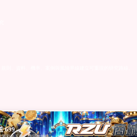
研究
、規則、資料、機率、案例與風險界線建立可重現的研究路線。
 699
只要彩金五倍，領完就能玩。