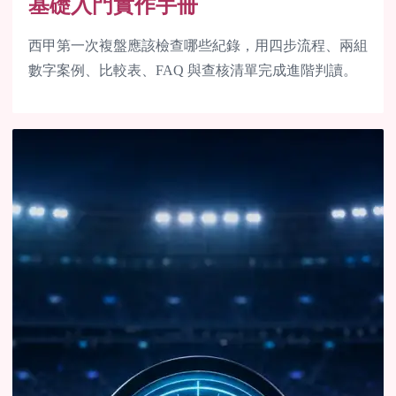
基礎入門實作手冊
西甲第一次複盤應該檢查哪些紀錄，用四步流程、兩組
數字案例、比較表、FAQ 與查核清單完成進階判讀。