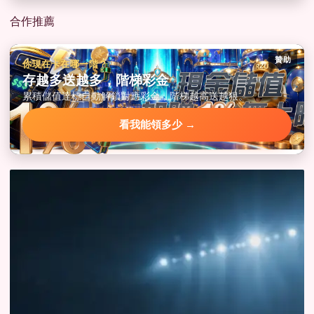
合作推薦
贊助
你現在卡在哪一階？
存越多送越多，階梯彩金
累積儲值達標自動解鎖對應彩金，階梯越高送越狠。
看我能領多少 →