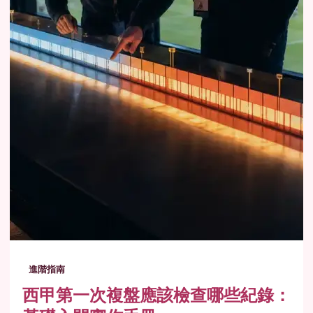
進階指南
西甲第一次複盤應該檢查哪些紀錄：