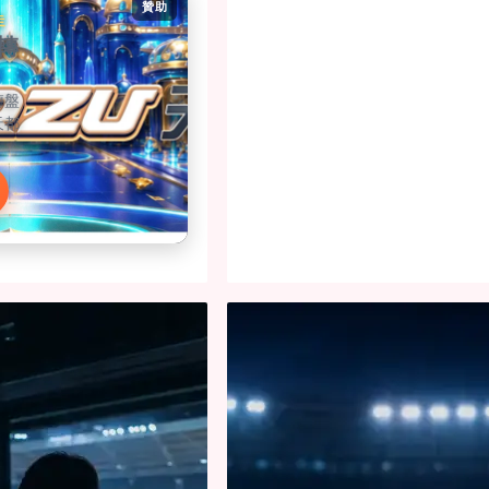
贊助
走
轉
轉盤
天都