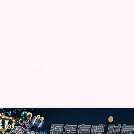
研究
、規則、資料、機率、案例與風險界線建立可重現的研究路線。
 699
只要彩金五倍，領完就能玩。