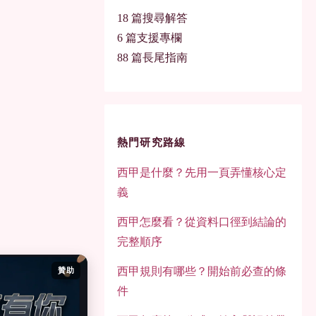
18 篇搜尋解答
6 篇支援專欄
88 篇長尾指南
熱門研究路線
西甲是什麼？先用一頁弄懂核心定
義
西甲怎麼看？從資料口徑到結論的
完整順序
西甲規則有哪些？開始前必查的條
贊助
件