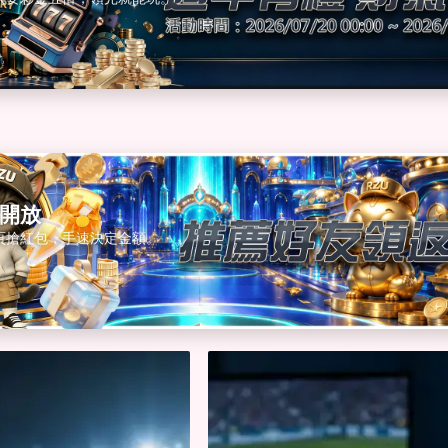
開放
頁搶紅包，手速決定金額。