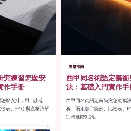
進階指南
研究練習怎麼安
西甲同名術語定義衝
實作手冊
決：基礎入門實作手
習怎麼安排，用四步流
西甲同名術語定義衝突怎麼裁
較表、FAQ 與查核清單
程、兩組數字案例、比較表、FA
完成進階判讀。