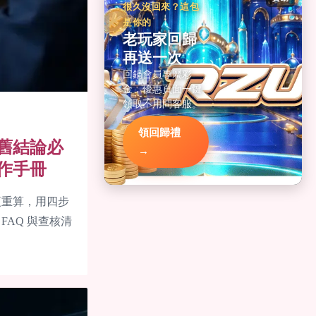
很久沒回來？這包
是你的
老玩家回歸
再送一次
回鍋會員專屬彩
金，優惠頁面一鍵
領取不用問客服。
領回歸禮
舊結論必
→
作手冊
須重算，用四步
AQ 與查核清