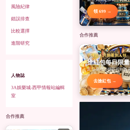
風險紀律
領 699 →
錯誤排查
比較選擇
合作推薦
進階研究
手慢的人只能看別人領
搶紅包每日限量
當日存款達標即可到首
人物誌
去搶紅包 →
3A娛樂城-西甲情報站編輯
室
合作推薦