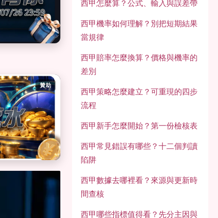
西甲怎麼算？公式、輸入與誤差帶
西甲機率如何理解？別把短期結果
當規律
西甲賠率怎麼換算？價格與機率的
差別
贊助
西甲策略怎麼建立？可重現的四步
流程
西甲新手怎麼開始？第一份檢核表
西甲常見錯誤有哪些？十二個判讀
陷阱
西甲數據去哪裡看？來源與更新時
間查核
西甲哪些指標值得看？先分主因與