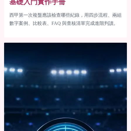
基礎入門實作手冊
西甲第一次複盤應該檢查哪些紀錄，用四步流程、兩組
數字案例、比較表、FAQ 與查核清單完成進階判讀。