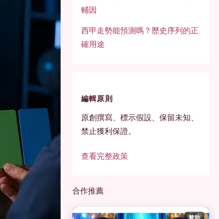
輔因
西甲走勢能預測嗎？歷史序列的正
確用途
編輯原則
原創撰寫、標示假設、保留未知、
禁止獲利保證。
查看完整政策
合作推薦
贊助