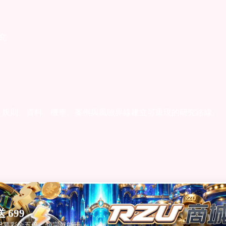
研究
、規則、資料、機率、案例與風險界線建立可重現的研究路線。
 699
只要彩金五倍，領完就能玩。