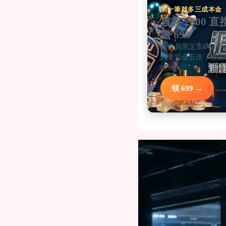
第一筆就多三成本金
首存 2000 直
送 699
新會員限定加碼，碼
只要彩金五倍，領完
能玩。
領 699 →