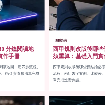
進階指南
30 分鐘閱讀地
西甲規則改版後哪些
實作手冊
須重算：基礎入門實
分鐘閱讀地圖，用四步流程、
西甲規則改版後哪些舊結論必
、FAQ 與查核清單完成
流程、兩組數字案例、比較表、F
單完成進階判讀。