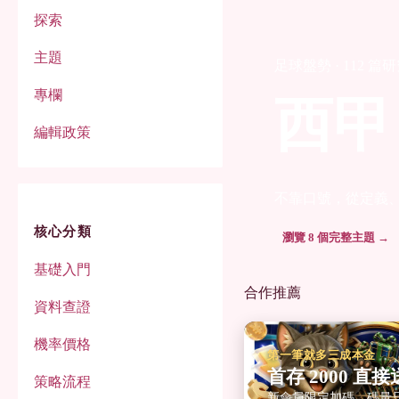
探索
主題
足球盤勢 · 112 篇
專欄
西甲
編輯政策
不靠口號，從定義
核心分類
瀏覽 8 個完整主題 →
基礎入門
合作推薦
資料查證
機率價格
第一筆就多三成本金
首存 2000 直接送
策略流程
新會員限定加碼，碼量