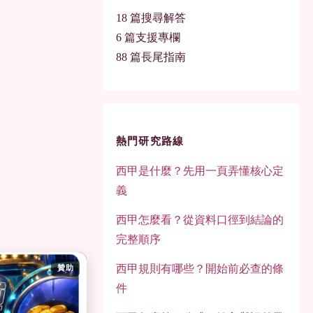
18 篇搜尋解答
6 篇支援專欄
88 篇長尾指南
熱門研究路線
西甲是什麼？先用一頁弄懂核心定
義
西甲怎麼看？從資料口徑到結論的
完整順序
西甲規則有哪些？開始前必查的條
贊助
件