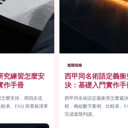
進階指南
研究練習怎麼安
西甲同名術語定義衝
實作手冊
決：基礎入門實作手
習怎麼安排，用四步流
西甲同名術語定義衝突怎麼裁
較表、FAQ 與查核清單
程、兩組數字案例、比較表、FA
完成進階判讀。