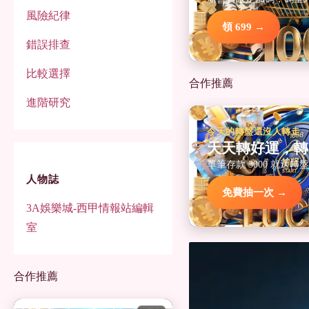
風險紀律
領 699 →
錯誤排查
比較選擇
合作推薦
進階研究
今天的轉盤還沒人轉走
天天轉好運，轉
單筆存款 3000 就送轉
人物誌
免費抽一次 →
3A娛樂城-西甲情報站編輯
室
合作推薦