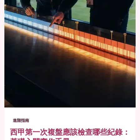
進階指南
西甲第一次複盤應該檢查哪些紀錄：