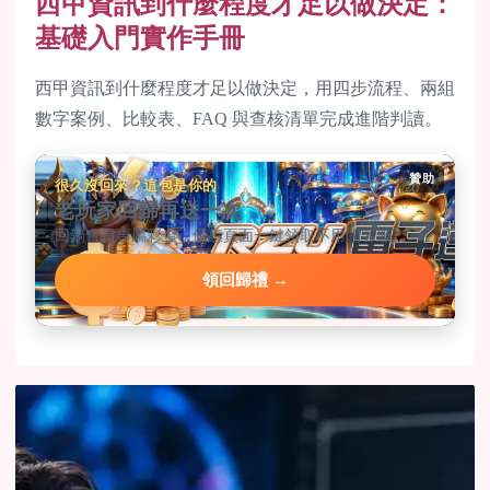
西甲資訊到什麼程度才足以做決定：
基礎入門實作手冊
西甲資訊到什麼程度才足以做決定，用四步流程、兩組
數字案例、比較表、FAQ 與查核清單完成進階判讀。
贊助
很久沒回來？這包是你的
老玩家回歸再送一次
回鍋會員專屬彩金，優惠頁面一鍵領取不用問客服。
領回歸禮 →