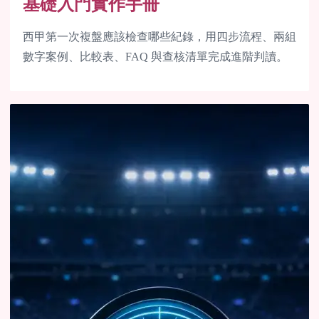
基礎入門實作手冊
西甲第一次複盤應該檢查哪些紀錄，用四步流程、兩組
數字案例、比較表、FAQ 與查核清單完成進階判讀。