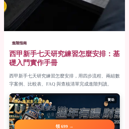
進階指南
西甲新手七天研究練習怎麼安排：基
礎入門實作手冊
西甲新手七天研究練習怎麼安排，用四步流程、兩組數
字案例、比較表、FAQ 與查核清單完成進階判讀。
贊助
第一筆就多三成本金
首存 2000 直接送 699
新會員限定加碼，碼量只要彩金五倍，領完就能玩。
領 699 →