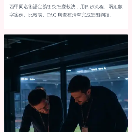
西甲同名術語定義衝突怎麼裁決，用四步流程、兩組數
字案例、比較表、FAQ 與查核清單完成進階判讀。