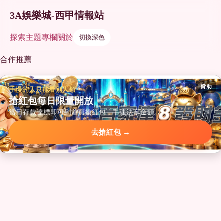
3A娛樂城-西甲情報站
探索
主題
專欄
關於
切換深色
合作推薦
贊助
手慢的人只能看別人領
搶紅包每日限量開放
當日存款達標即可到首頁搶紅包，手速決定金額。
去搶紅包 →