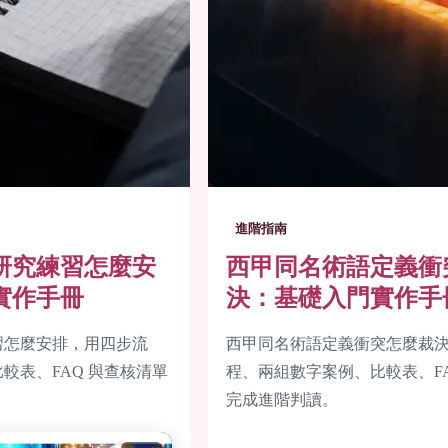
進階指南
研究練習怎麼安
西甲同名術語定義衝
實作手冊
決：基礎入門實作手
習怎麼安排，用四步流
西甲同名術語定義衝突怎麼裁
較表、FAQ 與查核清單
程、兩組數字案例、比較表、FA
完成進階判讀。