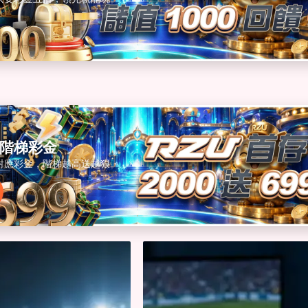
階梯彩金
對應彩金，階梯越高送越狠。