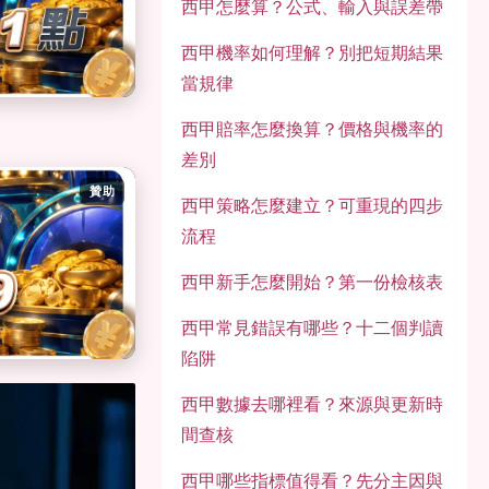
西甲怎麼算？公式、輸入與誤差帶
西甲機率如何理解？別把短期結果
當規律
西甲賠率怎麼換算？價格與機率的
差別
贊助
西甲策略怎麼建立？可重現的四步
流程
西甲新手怎麼開始？第一份檢核表
西甲常見錯誤有哪些？十二個判讀
陷阱
西甲數據去哪裡看？來源與更新時
間查核
西甲哪些指標值得看？先分主因與