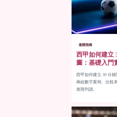
進階指南
西甲如何建立 
圖：基礎入門
西甲如何建立 30 
兩組數字案例、比較表
進階判讀。