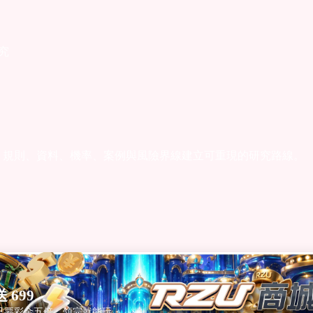
研究
、規則、資料、機率、案例與風險界線建立可重現的研究路線。
 699
只要彩金五倍，領完就能玩。