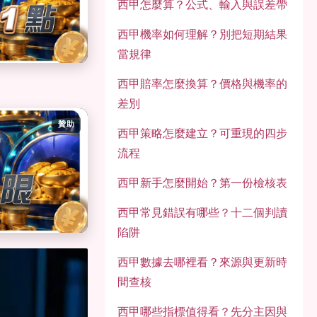
西甲怎麼算？公式、輸入與誤差帶
西甲機率如何理解？別把短期結果
當規律
西甲賠率怎麼換算？價格與機率的
差別
贊助
西甲策略怎麼建立？可重現的四步
流程
西甲新手怎麼開始？第一份檢核表
西甲常見錯誤有哪些？十二個判讀
陷阱
西甲數據去哪裡看？來源與更新時
間查核
西甲哪些指標值得看？先分主因與