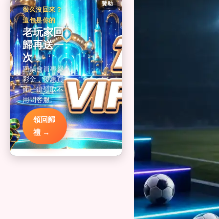
贊助
很久沒回來？
這包是你的
老玩家回
歸再送一
次
回鍋會員專屬
彩金，優惠頁
面一鍵領取不
用問客服。
領回歸
禮 →