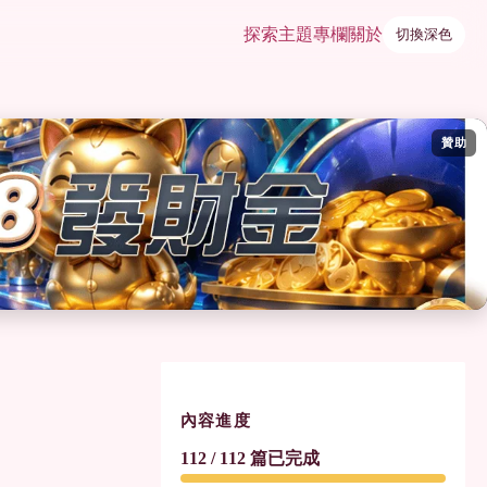
探索
主題
專欄
關於
切換深色
贊助
內容進度
112 / 112 篇已完成