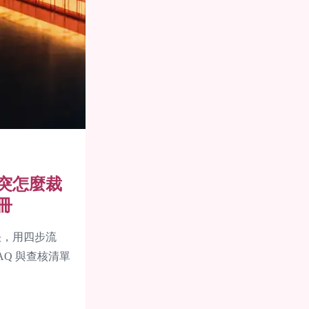
突怎麼裁
冊
決，用四步流
Q 與查核清單