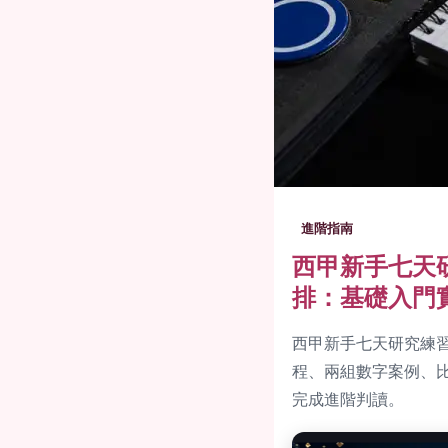
進階指南
西甲新手七天
排：基礎入門
西甲新手七天研究練
程、兩組數字案例、比
完成進階判讀。