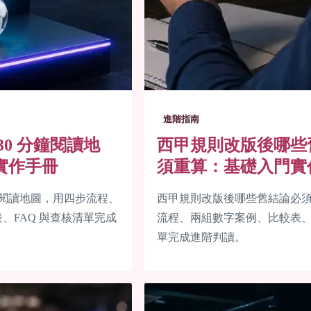
進階指南
30 分鐘閱讀地
西甲規則改版後哪些
實作手冊
須重算：基礎入門實
分鐘閱讀地圖，用四步流程、
西甲規則改版後哪些舊結論必
、FAQ 與查核清單完成
流程、兩組數字案例、比較表、F
單完成進階判讀。