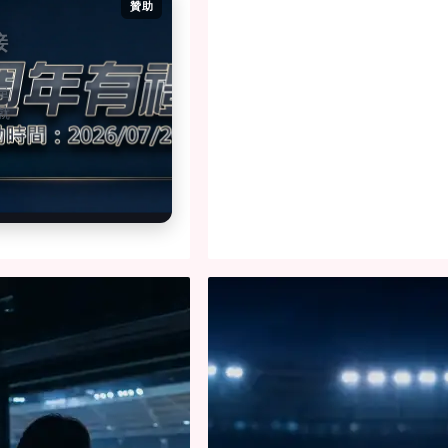
贊助
接
量
就