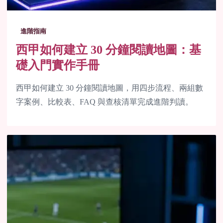
進階指南
西甲如何建立 30 分鐘閱讀地圖：基
礎入門實作手冊
西甲如何建立 30 分鐘閱讀地圖，用四步流程、兩組數
字案例、比較表、FAQ 與查核清單完成進階判讀。