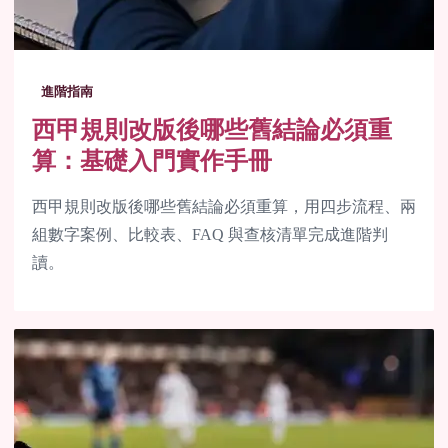
進階指南
西甲規則改版後哪些舊結論必須重
算：基礎入門實作手冊
西甲規則改版後哪些舊結論必須重算，用四步流程、兩
組數字案例、比較表、FAQ 與查核清單完成進階判
讀。