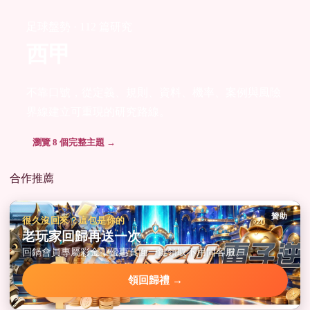
足球盤勢 · 112 篇研究
西甲
不靠口號，從定義、規則、資料、機率、案例與風險
界線建立可重現的研究路線。
瀏覽 8 個完整主題 →
合作推薦
贊助
很久沒回來？這包是你的
老玩家回歸再送一次
回鍋會員專屬彩金，優惠頁面一鍵領取不用問客服。
領回歸禮 →