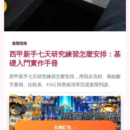
進階指南
西甲新手七天研究練習怎麼安排：基
礎入門實作手冊
西甲新手七天研究練習怎麼安排，用四步流程、兩組數
字案例、比較表、FAQ 與查核清單完成進階判讀。
贊助
手慢的人只能看別人領
搶紅包每日限量開放
當日存款達標即可到首頁搶紅包，手速決定金額。
去搶紅包 →