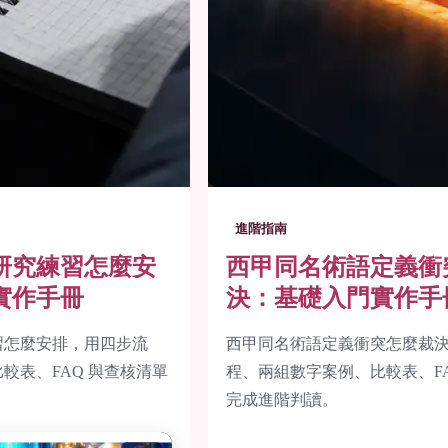
進階指南
研究練習怎麼安
西甲同名術語定義衝
實作手冊
決：基礎入門實作手
習怎麼安排，用四步流
西甲同名術語定義衝突怎麼裁
較表、FAQ 與查核清單
程、兩組數字案例、比較表、FA
完成進階判讀。