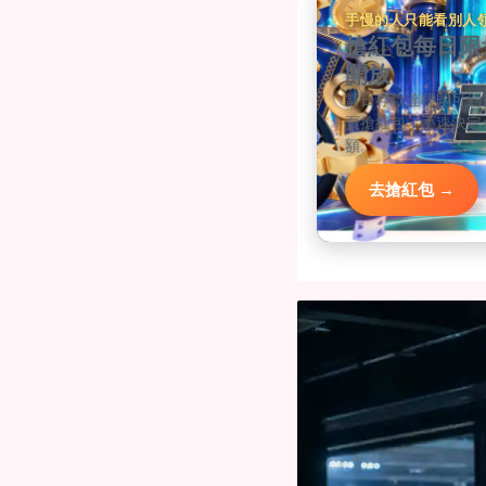
手慢的人只能看別人
搶紅包每日限
開放
當日存款達標即可到
頁搶紅包，手速決定
額。
去搶紅包 →