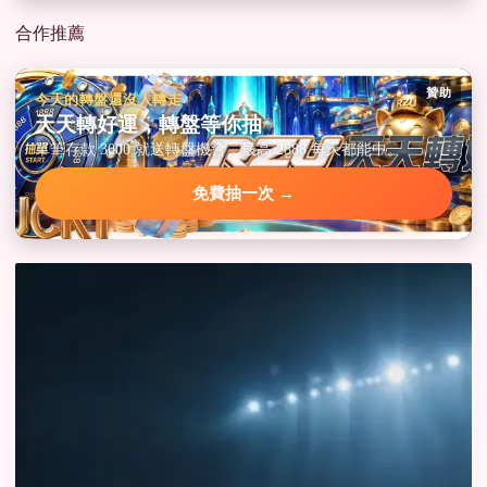
合作推薦
贊助
今天的轉盤還沒人轉走
天天轉好運，轉盤等你抽
單筆存款 3000 就送轉盤機會，最高 2888 每天都能中。
免費抽一次 →