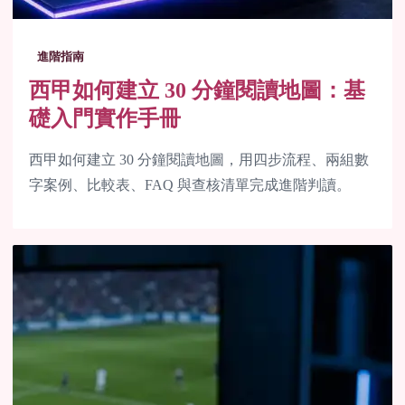
進階指南
西甲如何建立 30 分鐘閱讀地圖：基
礎入門實作手冊
西甲如何建立 30 分鐘閱讀地圖，用四步流程、兩組數
字案例、比較表、FAQ 與查核清單完成進階判讀。