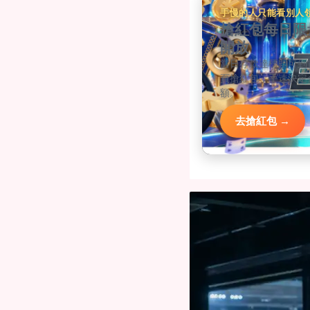
手慢的人只能看別人
搶紅包每日限
開放
當日存款達標即可到
頁搶紅包，手速決定
額。
去搶紅包 →