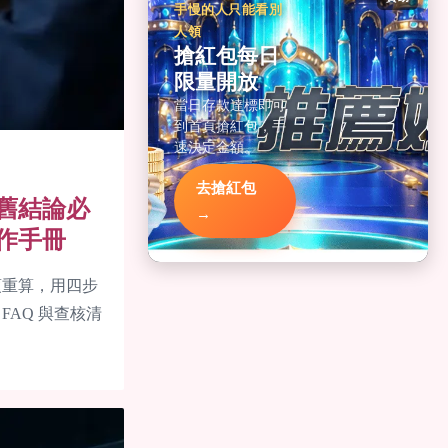
手慢的人只能看別
人領
搶紅包每日
限量開放
當日存款達標即可
到首頁搶紅包，手
速決定金額。
去搶紅包
舊結論必
→
作手冊
須重算，用四步
AQ 與查核清