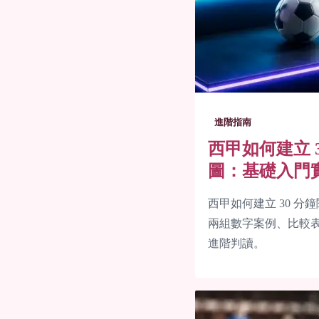
進階指南
西甲如何建立 
圖：基礎入門
西甲如何建立 30 
兩組數字案例、比較表
進階判讀。