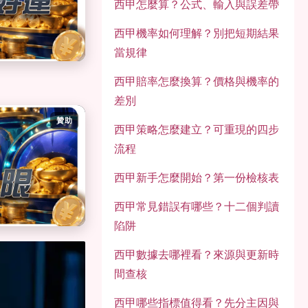
西甲怎麼算？公式、輸入與誤差帶
西甲機率如何理解？別把短期結果
當規律
西甲賠率怎麼換算？價格與機率的
差別
贊助
西甲策略怎麼建立？可重現的四步
流程
西甲新手怎麼開始？第一份檢核表
西甲常見錯誤有哪些？十二個判讀
陷阱
西甲數據去哪裡看？來源與更新時
間查核
西甲哪些指標值得看？先分主因與