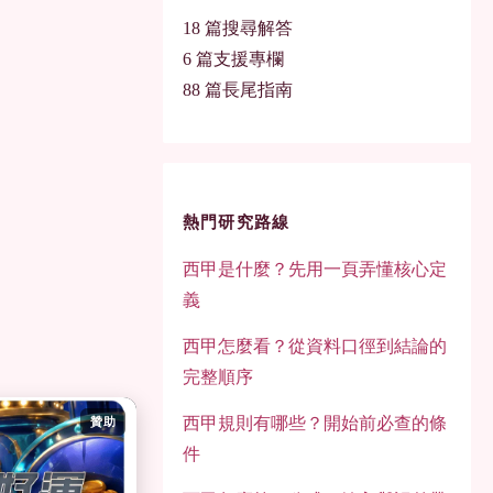
18 篇搜尋解答
6 篇支援專欄
88 篇長尾指南
熱門研究路線
西甲是什麼？先用一頁弄懂核心定
義
西甲怎麼看？從資料口徑到結論的
完整順序
西甲規則有哪些？開始前必查的條
贊助
件