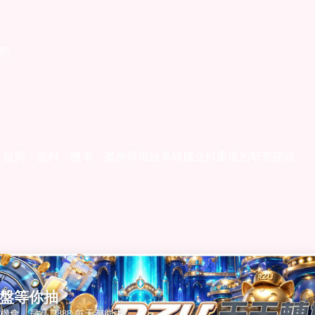
研究
、規則、資料、機率、案例與風險界線建立可重現的研究路線。
盤等你抽
盤機會，最高 2888 每天都能中。