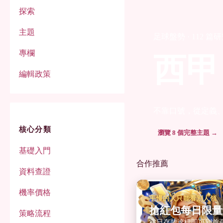
探索
主題
足球盤勢 · 112 篇
專欄
西甲
編輯政策
不靠口號，從定義
核心分類
瀏覽 8 個完整主題 →
基礎入門
合作推薦
資料查證
機率價格
手慢的人只能看別人領
搶紅包每日限量
策略流程
當日存款達標即可到首