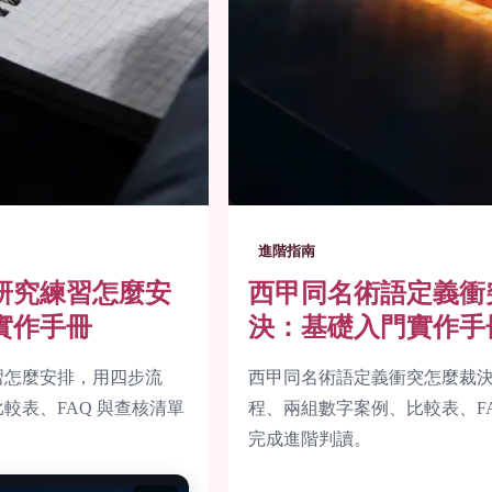
進階指南
研究練習怎麼安
西甲同名術語定義衝
實作手冊
決：基礎入門實作手
習怎麼安排，用四步流
西甲同名術語定義衝突怎麼裁
較表、FAQ 與查核清單
程、兩組數字案例、比較表、FA
完成進階判讀。