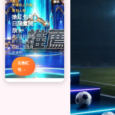
贊助
手慢的人只能
看別人領
搶紅包每
日限量開
放
當日存款達標
即可到首頁搶
紅包，手速決
定金額。
去搶紅
包 →