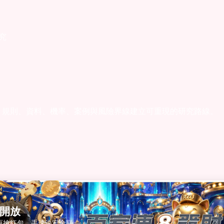
研究
、規則、資料、機率、案例與風險界線建立可重現的研究路線。
開放
頁搶紅包，手速決定金額。