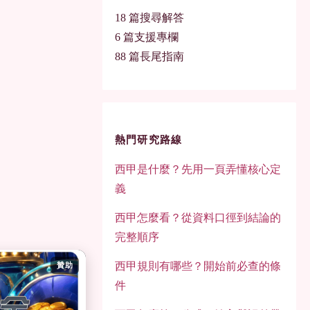
18 篇搜尋解答
6 篇支援專欄
88 篇長尾指南
熱門研究路線
西甲是什麼？先用一頁弄懂核心定
義
西甲怎麼看？從資料口徑到結論的
完整順序
西甲規則有哪些？開始前必查的條
贊助
件