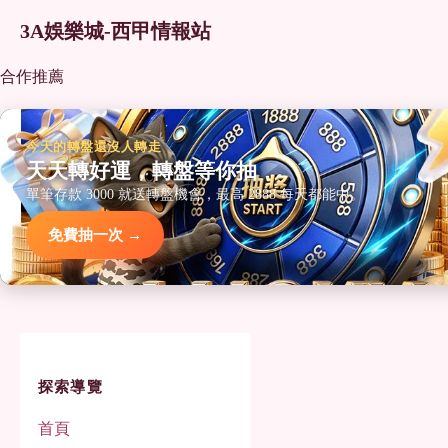
3A娛樂城-西甲情報站
合作推薦
今天的轉盤還沒人轉走
天天轉好運，轉盤等你抽
單筆存款 3000 就送轉盤機會，最高 2888 每天都能中。
免費抽一次 →
探索導覽
首頁