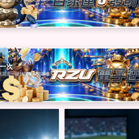
的
一次
惠頁面一鍵領取不用問客服。