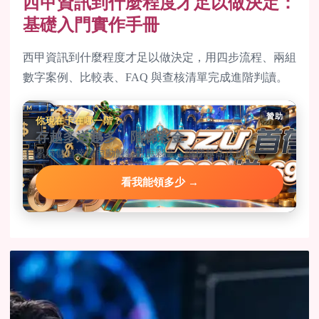
西甲資訊到什麼程度才足以做決定：
基礎入門實作手冊
西甲資訊到什麼程度才足以做決定，用四步流程、兩組
數字案例、比較表、FAQ 與查核清單完成進階判讀。
贊助
你現在卡在哪一階？
存越多送越多，階梯彩金
累積儲值達標自動解鎖對應彩金，階梯越高送越狠。
看我能領多少 →