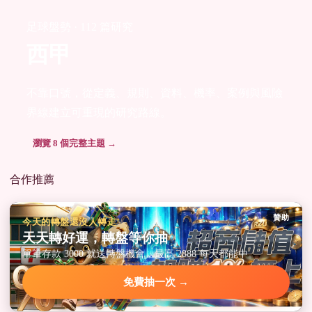
足球盤勢 · 112 篇研究
西甲
不靠口號，從定義、規則、資料、機率、案例與風險
界線建立可重現的研究路線。
瀏覽 8 個完整主題 →
合作推薦
贊助
今天的轉盤還沒人轉走
天天轉好運，轉盤等你抽
單筆存款 3000 就送轉盤機會，最高 2888 每天都能中。
免費抽一次 →