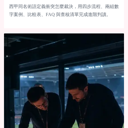
西甲同名術語定義衝突怎麼裁決，用四步流程、兩組數
字案例、比較表、FAQ 與查核清單完成進階判讀。