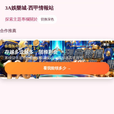
3A娛樂城-西甲情報站
探索
主題
專欄
關於
切換深色
合作推薦
贊助
你現在卡在哪一階？
存越多送越多，階梯彩金
累積儲值達標自動解鎖對應彩金，階梯越高送越狠。
看我能領多少 →