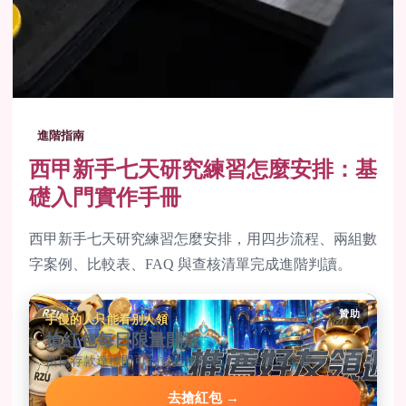
進階指南
西甲新手七天研究練習怎麼安排：基
礎入門實作手冊
西甲新手七天研究練習怎麼安排，用四步流程、兩組數
字案例、比較表、FAQ 與查核清單完成進階判讀。
贊助
手慢的人只能看別人領
搶紅包每日限量開放
當日存款達標即可到首頁搶紅包，手速決定金額。
去搶紅包 →