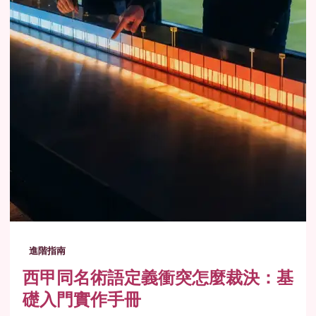
進階指南
西甲同名術語定義衝突怎麼裁決：基
礎入門實作手冊