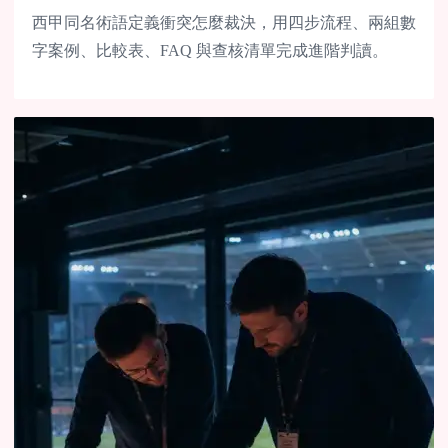
西甲同名術語定義衝突怎麼裁決，用四步流程、兩組數
字案例、比較表、FAQ 與查核清單完成進階判讀。