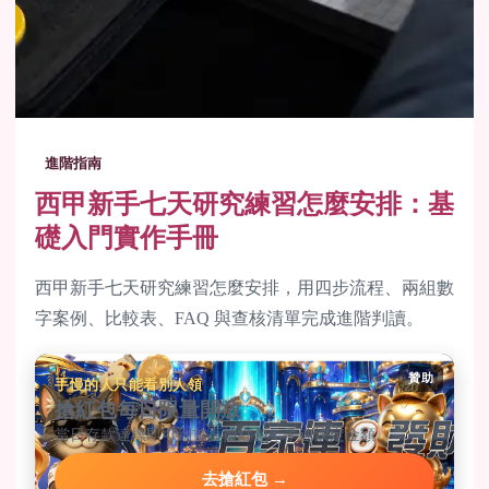
進階指南
西甲新手七天研究練習怎麼安排：基
礎入門實作手冊
西甲新手七天研究練習怎麼安排，用四步流程、兩組數
字案例、比較表、FAQ 與查核清單完成進階判讀。
贊助
手慢的人只能看別人領
搶紅包每日限量開放
當日存款達標即可到首頁搶紅包，手速決定金額。
去搶紅包 →