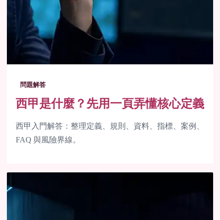
問題解答
西甲是什麼？先用一頁弄懂核心定義
西甲入門解答：整理定義、規則、資料、指標、案例、
FAQ 與風險界線。