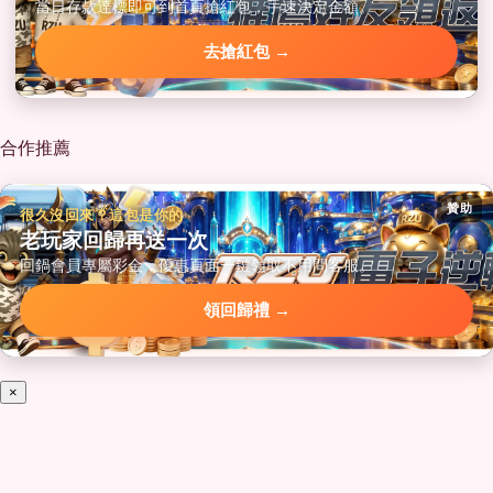
當日存款達標即可到首頁搶紅包，手速決定金額。
去搶紅包 →
合作推薦
贊助
很久沒回來？這包是你的
老玩家回歸再送一次
回鍋會員專屬彩金，優惠頁面一鍵領取不用問客服。
領回歸禮 →
×