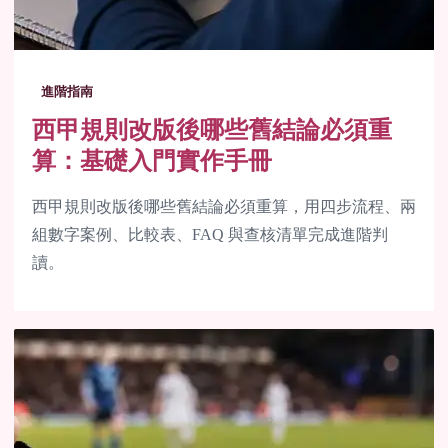
進階指南
西甲規則改版後哪些舊結論必須重
算：基礎入門實作手冊
西甲規則改版後哪些舊結論必須重算，用四步流程、兩
組數字案例、比較表、FAQ 與查核清單完成進階判
讀。