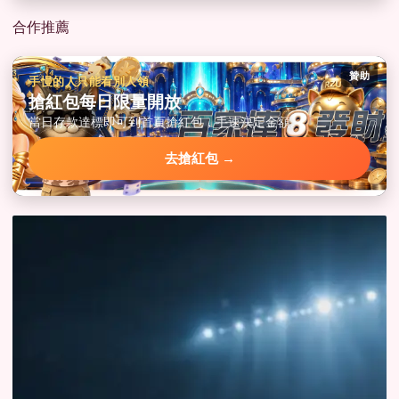
合作推薦
贊助
手慢的人只能看別人領
搶紅包每日限量開放
當日存款達標即可到首頁搶紅包，手速決定金額。
去搶紅包 →