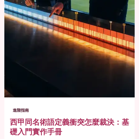
進階指南
西甲同名術語定義衝突怎麼裁決：基
礎入門實作手冊