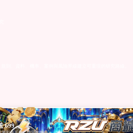
研究
、規則、資料、機率、案例與風險界線建立可重現的研究路線。
 699
只要彩金五倍，領完就能玩。