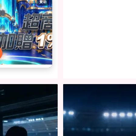
贊助
走
轉
轉盤
天都