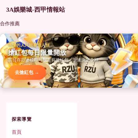
3A娛樂城-西甲情報站
合作推薦
手慢的人只能看別人領
搶紅包每日限量開放
當日存款達標即可到首頁搶紅包，手速決定金額。
去搶紅包 →
探索導覽
首頁