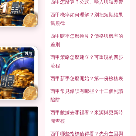
西甲怎麼算？公式、輸入與誤差帶
西甲機率如何理解？別把短期結果
當規律
西甲賠率怎麼換算？價格與機率的
差別
贊助
西甲策略怎麼建立？可重現的四步
流程
西甲新手怎麼開始？第一份檢核表
西甲常見錯誤有哪些？十二個判讀
陷阱
西甲數據去哪裡看？來源與更新時
間查核
西甲哪些指標值得看？先分主因與