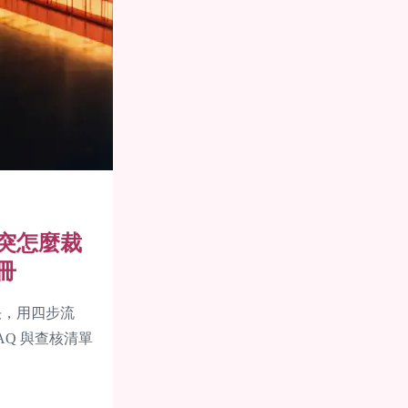
突怎麼裁
冊
決，用四步流
Q 與查核清單