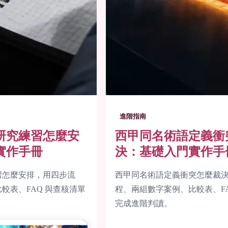
進階指南
研究練習怎麼安
西甲同名術語定義衝
實作手冊
決：基礎入門實作手
習怎麼安排，用四步流
西甲同名術語定義衝突怎麼裁
較表、FAQ 與查核清單
程、兩組數字案例、比較表、FA
完成進階判讀。