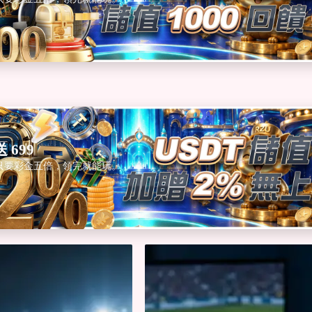
 699
只要彩金五倍，領完就能玩。