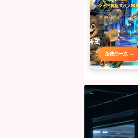
今天的轉盤還沒人轉
天天轉好運，
盤等你抽
單筆存款 3000 就送
機會，最高 2888 每
能中。
免費抽一次 →