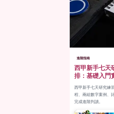
進階指南
西甲新手七天
排：基礎入門
西甲新手七天研究練
程、兩組數字案例、比
完成進階判讀。