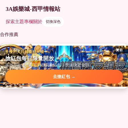
3A娛樂城-西甲情報站
探索
主題
專欄
關於
切換深色
合作推薦
贊助
手慢的人只能看別人領
搶紅包每日限量開放
當日存款達標即可到首頁搶紅包，手速決定金額。
去搶紅包 →