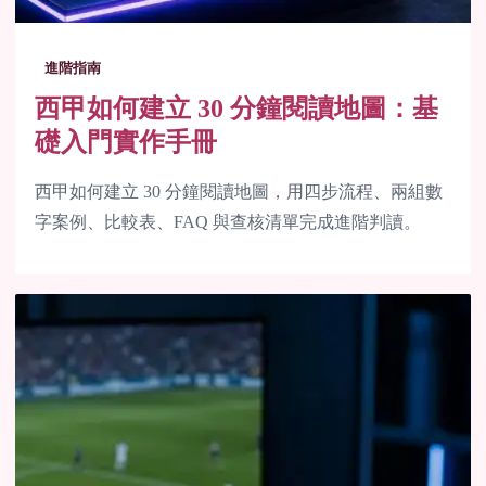
進階指南
西甲如何建立 30 分鐘閱讀地圖：基
礎入門實作手冊
西甲如何建立 30 分鐘閱讀地圖，用四步流程、兩組數
字案例、比較表、FAQ 與查核清單完成進階判讀。