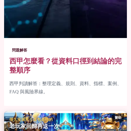
問題解答
西甲怎麼看？從資料口徑到結論的完
整順序
西甲判讀解答：整理定義、規則、資料、指標、案例、
FAQ 與風險界線。
贊助
很久沒回來？這包是你的
老玩家回歸再送一次