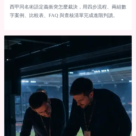
西甲同名術語定義衝突怎麼裁決，用四步流程、兩組數
字案例、比較表、FAQ 與查核清單完成進階判讀。