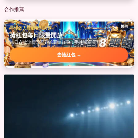
合作推薦
贊助
手慢的人只能看別人領
搶紅包每日限量開放
當日存款達標即可到首頁搶紅包，手速決定金額。
去搶紅包 →