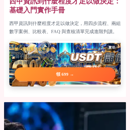
西甲資訊到什麼程度才足以做決定：
基礎入門實作手冊
西甲資訊到什麼程度才足以做決定，用四步流程、兩組
數字案例、比較表、FAQ 與查核清單完成進階判讀。
贊助
第一筆就多三成本金
首存 2000 直接送 699
新會員限定加碼，碼量只要彩金五倍，領完就能玩。
領 699 →