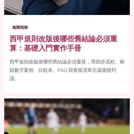
進階指南
西甲規則改版後哪些舊結論必須重
算：基礎入門實作手冊
西甲規則改版後哪些舊結論必須重算，用四步流程、兩
組數字案例、比較表、FAQ 與查核清單完成進階判
讀。