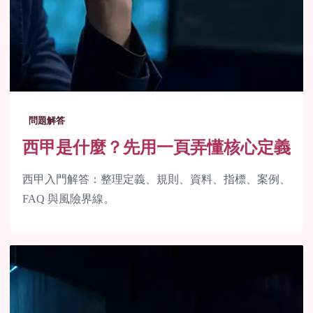
問題解答
西甲是什麼？先用一頁弄懂核心定義
西甲入門解答：整理定義、規則、資料、指標、案例、
FAQ 與風險界線。