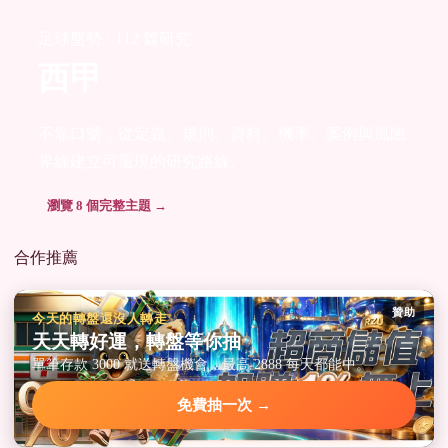
足球盤勢 · 112 篇研究
西甲
不靠口號，從定義、規則、資料、機率、案例與風險
界線建立可重現的研究路線。
瀏覽 8 個完整主題 →
合作推薦
贊助
今天的轉盤還沒人轉走
天天轉好運，轉盤等你抽
單筆存款 3000 就送轉盤機會，最高 2888 每天都能中。
免費抽一次 →