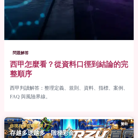
問題解答
西甲怎麼看？從資料口徑到結論的完
整順序
西甲判讀解答：整理定義、規則、資料、指標、案例、
FAQ 與風險界線。
贊助
你現在卡在哪一階？
存越多送越多，階梯彩金