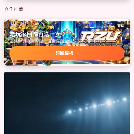
合作推薦
贊助
很久沒回來？這包是你的
老玩家回歸再送一次
回鍋會員專屬彩金，優惠頁面一鍵領取不用問客服。
領回歸禮 →