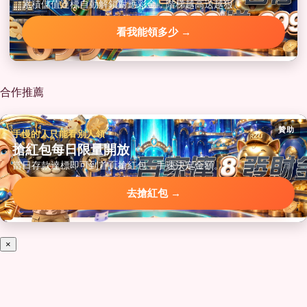
累積儲值達標自動解鎖對應彩金，階梯越高送越狠。
看我能領多少 →
合作推薦
贊助
手慢的人只能看別人領
搶紅包每日限量開放
當日存款達標即可到首頁搶紅包，手速決定金額。
去搶紅包 →
×