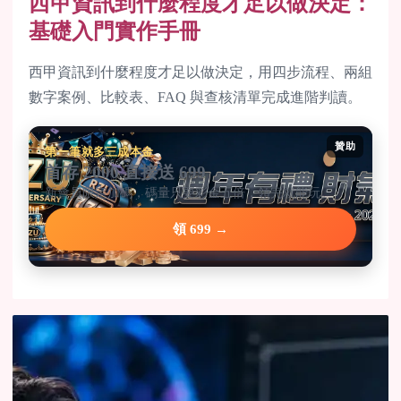
西甲資訊到什麼程度才足以做決定：
基礎入門實作手冊
西甲資訊到什麼程度才足以做決定，用四步流程、兩組
數字案例、比較表、FAQ 與查核清單完成進階判讀。
贊助
第一筆就多三成本金
首存 2000 直接送 699
新會員限定加碼，碼量只要彩金五倍，領完就能玩。
領 699 →