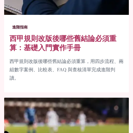
進階指南
西甲規則改版後哪些舊結論必須重
算：基礎入門實作手冊
西甲規則改版後哪些舊結論必須重算，用四步流程、兩
組數字案例、比較表、FAQ 與查核清單完成進階判
讀。