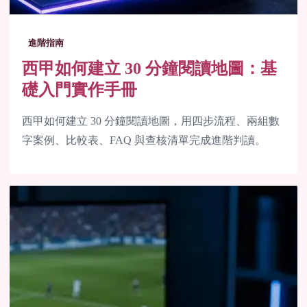
進階指南
西甲如何建立 30 分鐘閱讀地圖：基
礎入門實作手冊
西甲如何建立 30 分鐘閱讀地圖，用四步流程、兩組數
字案例、比較表、FAQ 與查核清單完成進階判讀。