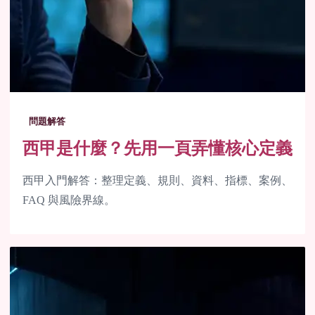
問題解答
西甲是什麼？先用一頁弄懂核心定義
西甲入門解答：整理定義、規則、資料、指標、案例、
FAQ 與風險界線。