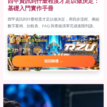
西甲資訊到什麼程度才足以做決定：
基礎入門實作手冊
西甲資訊到什麼程度才足以做決定，用四步流程、兩組
數字案例、比較表、FAQ 與查核清單完成進階判讀。
贊助
很久沒回來？這包是你的
老玩家回歸再送一次
回鍋會員專屬彩金，優惠頁面一鍵領取不用問客服。
領回歸禮 →