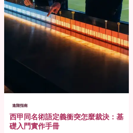
進階指南
西甲同名術語定義衝突怎麼裁決：基
礎入門實作手冊