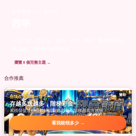
足球盤勢 · 112 篇研究
西甲
不靠口號，從定義、規則、資料、機率、案例與風險
界線建立可重現的研究路線。
瀏覽 8 個完整主題 →
合作推薦
贊助
你現在卡在哪一階？
存越多送越多，階梯彩金
累積儲值達標自動解鎖對應彩金，階梯越高送越狠。
看我能領多少 →