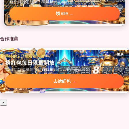
新會員限定加碼，碼量只要彩金五倍，領完就能玩。
領 699 →
合作推薦
贊助
手慢的人只能看別人領
搶紅包每日限量開放
當日存款達標即可到首頁搶紅包，手速決定金額。
去搶紅包 →
×