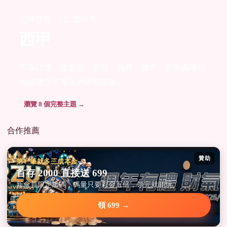
足球盤勢 · 112 篇研究
西甲
不靠口號，從定義、規則、資料、機率、案例與風險
界線建立可重現的研究路線。
瀏覽 8 個完整主題 →
合作推薦
贊助
第一筆就多三成本金
首存 2000 直接送 699
新會員限定加碼，碼量只要彩金五倍，領完就能玩。
領 699 →