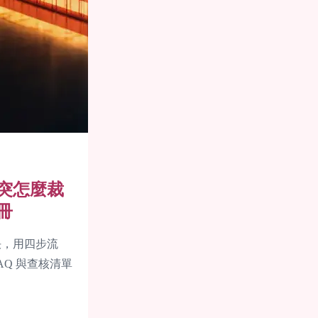
突怎麼裁
冊
決，用四步流
Q 與查核清單