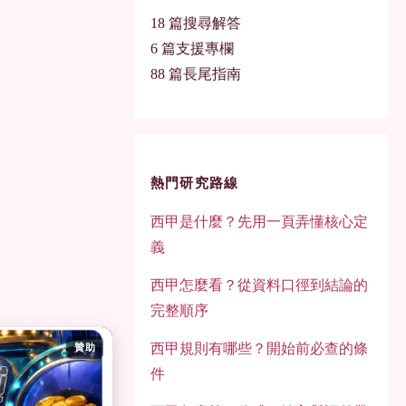
18 篇搜尋解答
6 篇支援專欄
88 篇長尾指南
熱門研究路線
西甲是什麼？先用一頁弄懂核心定
義
西甲怎麼看？從資料口徑到結論的
完整順序
西甲規則有哪些？開始前必查的條
贊助
件