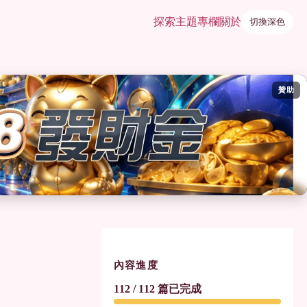
探索
主題
專欄
關於
切換深色
贊助
內容進度
112 / 112 篇已完成