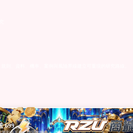
研究
、規則、資料、機率、案例與風險界線建立可重現的研究路線。
 699
只要彩金五倍，領完就能玩。