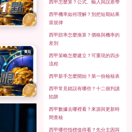
西甲怎麼算？公式、輸入與誤差帶
西甲機率如何理解？別把短期結果
當規律
西甲賠率怎麼換算？價格與機率的
差別
贊助
西甲策略怎麼建立？可重現的四步
流程
西甲新手怎麼開始？第一份檢核表
西甲常見錯誤有哪些？十二個判讀
陷阱
西甲數據去哪裡看？來源與更新時
間查核
西甲哪些指標值得看？先分主因與