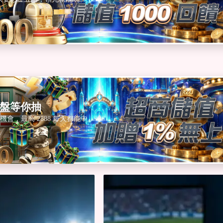
盤等你抽
盤機會，最高 2888 每天都能中。