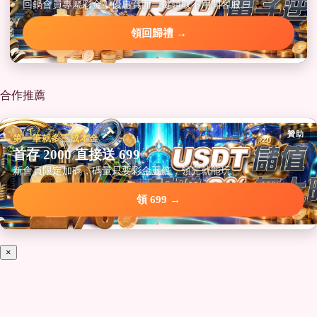
回鍋會員專屬彩金，優惠頁面一鍵領取不用問客服。
領回歸禮 →
合作推薦
贊助
第一筆就多三成本金
首存 2000 直接送 699
新會員限定加碼，碼量只要彩金五倍，領完就能玩。
領 699 →
×