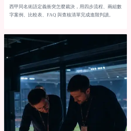
西甲同名術語定義衝突怎麼裁決，用四步流程、兩組數
字案例、比較表、FAQ 與查核清單完成進階判讀。