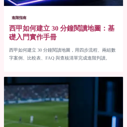
進階指南
西甲如何建立 30 分鐘閱讀地圖：基
礎入門實作手冊
西甲如何建立 30 分鐘閱讀地圖，用四步流程、兩組數
字案例、比較表、FAQ 與查核清單完成進階判讀。