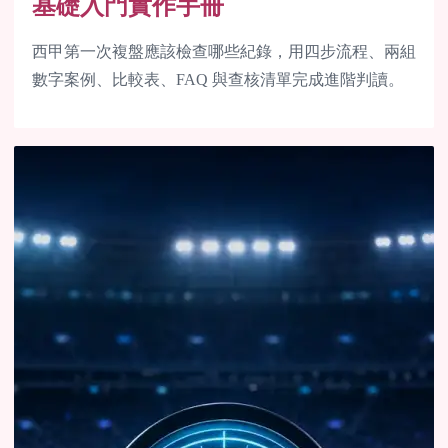
基礎入門實作手冊
西甲第一次複盤應該檢查哪些紀錄，用四步流程、兩組
數字案例、比較表、FAQ 與查核清單完成進階判讀。