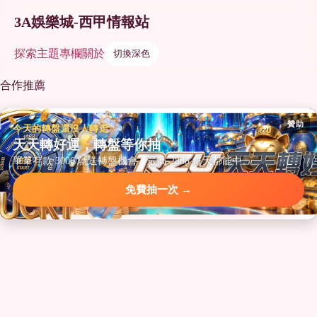
3A娛樂城-西甲情報站
探索
主題
專欄
關於
切換深色
合作推薦
贊助
今天的轉盤還沒人轉走
天天轉好運，轉盤等你抽
單筆存款 3000 就送轉盤機會，最高 2888 每天都能中。
免費抽一次 →