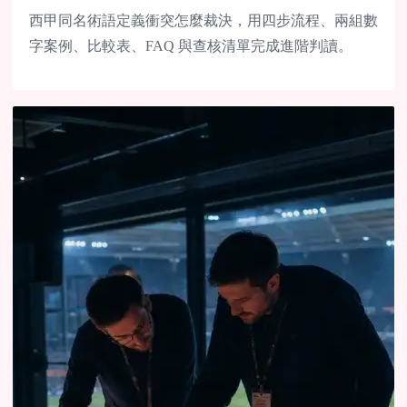
西甲同名術語定義衝突怎麼裁決，用四步流程、兩組數
字案例、比較表、FAQ 與查核清單完成進階判讀。