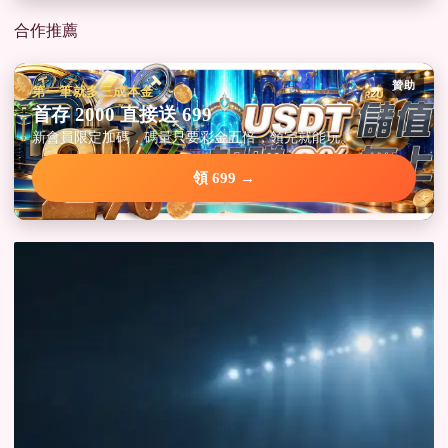
合作推薦
贊助
第一筆就多三成本金
首存 2000 直接送 699
新會員限定加碼，碼量只要彩金五倍，領完就能玩。
領 699 →