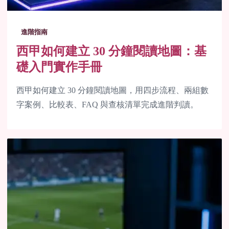
進階指南
西甲如何建立 30 分鐘閱讀地圖：基
礎入門實作手冊
西甲如何建立 30 分鐘閱讀地圖，用四步流程、兩組數
字案例、比較表、FAQ 與查核清單完成進階判讀。