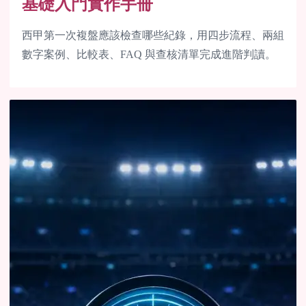
基礎入門實作手冊
西甲第一次複盤應該檢查哪些紀錄，用四步流程、兩組
數字案例、比較表、FAQ 與查核清單完成進階判讀。