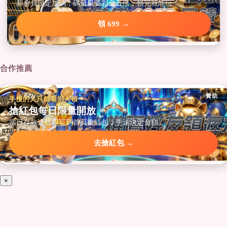
新會員限定加碼，碼量只要彩金五倍，領完就能玩。
領 699 →
合作推薦
贊助
手慢的人只能看別人領
搶紅包每日限量開放
當日存款達標即可到首頁搶紅包，手速決定金額。
去搶紅包 →
×