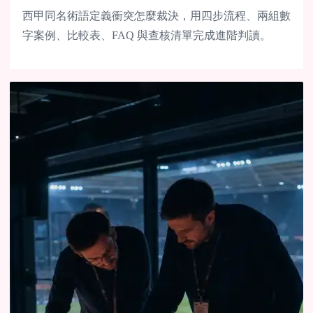
西甲同名術語定義衝突怎麼裁決，用四步流程、兩組數
字案例、比較表、FAQ 與查核清單完成進階判讀。